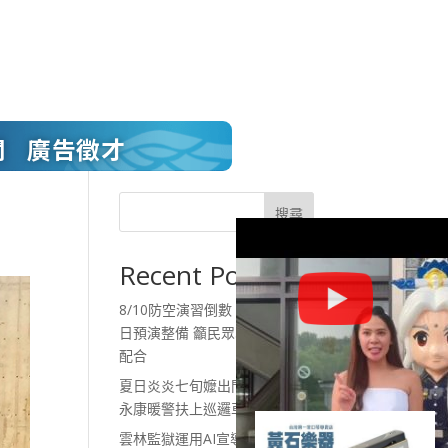
聞
廣告徵才
搜尋
Recent Posts
8/10防空演習倒數 北港警連2
日預演整備 籲民眾30分鐘務必
配合
夏日炎炎七旬嬤出門體力不支
永康暖警扶上巡邏車護送返家
雲林監獄運用AI宣導 守住行政