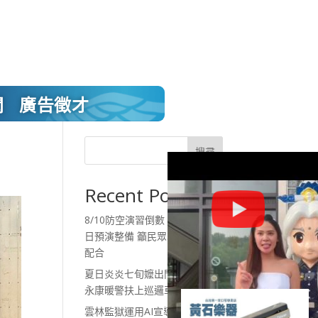
聞
廣告徵才
搜尋
Recent Posts
8/10防空演習倒數 北港警連2
日預演整備 籲民眾30分鐘務必
配合
夏日炎炎七旬嬤出門體力不支
永康暖警扶上巡邏車護送返家
雲林監獄運用AI宣導 守住行政