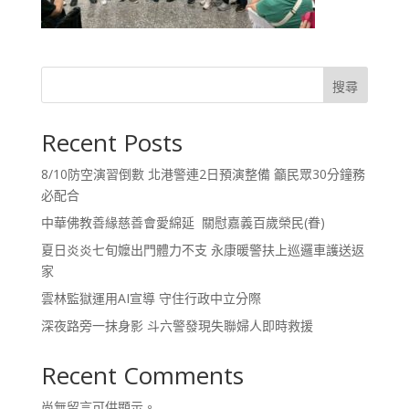
搜尋
Recent Posts
8/10防空演習倒數 北港警連2日預演整備 籲民眾30分鐘務
必配合
中華佛教善緣慈善會愛綿延 關慰嘉義百歲榮民(眷)
夏日炎炎七旬嬤出門體力不支 永康暖警扶上巡邏車護送返
家
雲林監獄運用AI宣導 守住行政中立分際
深夜路旁一抹身影 斗六警發現失聯婦人即時救援
Recent Comments
尚無留言可供顯示。