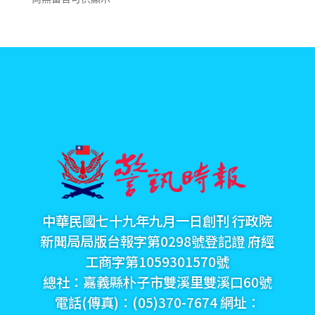
中華民國七十九年九月一日創刊 行政院
新聞局局版台報字第0298號登記證 府經
工商字第1059301570號
總社：嘉義縣朴子市雙溪里雙溪口60號
電話(傳真)：(05)370-7674 網址：