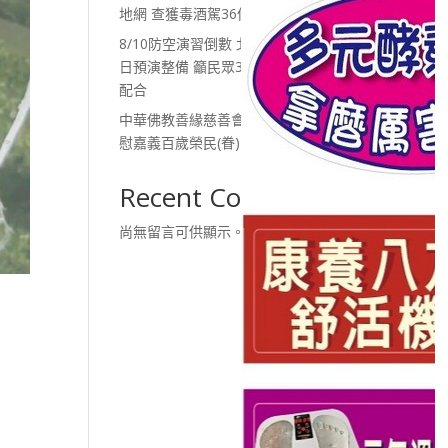
地網 查獲毒酒駕36件
8/10防空演習倒數 北港警連2
日預演整備 籲民眾30分鐘務必
配合
中華佛教善緣慈善會愛綿延 關
慰嘉義百歲榮民(眷)
Recent Comments
尚無留言可供顯示。