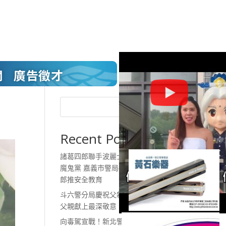
聞
廣告徵才
搜尋
Recent Posts
諸葛四郎聯手波麗士對抗網路
魔鬼黨 嘉義市警局攜手諸葛四
郎推安全教育
斗六警分局慶祝父親節 向辛勞
父親獻上最深敬意
向毒駕宣戰！新北警再佈天羅