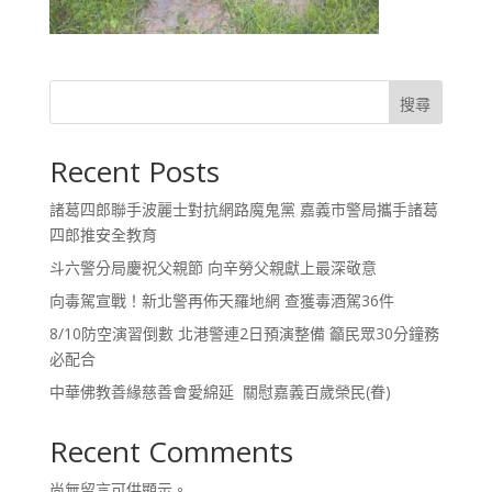
搜尋
Recent Posts
諸葛四郎聯手波麗士對抗網路魔鬼黨 嘉義市警局攜手諸葛
四郎推安全教育
斗六警分局慶祝父親節 向辛勞父親獻上最深敬意
向毒駕宣戰！新北警再佈天羅地網 查獲毒酒駕36件
8/10防空演習倒數 北港警連2日預演整備 籲民眾30分鐘務
必配合
中華佛教善緣慈善會愛綿延 關慰嘉義百歲榮民(眷)
Recent Comments
尚無留言可供顯示。