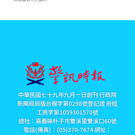
中華民國七十九年九月一日創刊 行政院
新聞局局版台報字第0298號登記證 府經
工商字第1059301570號
總社：嘉義縣朴子市雙溪里雙溪口60號
電話(傳真)：(05)370-7674 網址：