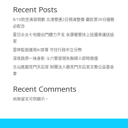
Recent Posts
8/10防空演習倒數 北港警連2日預演整備 籲民眾30分鐘務
必配合
夏日炎炎七旬嬤出門體力不支 永康暖警扶上巡邏車護送返
家
雲林監獄運用AI宣導 守住行政中立分際
深夜路旁一抹身影 斗六警發現失聯婦人即時救援
北汕尾鹿耳門天后宮 財團法人鹿耳門天后宮文教公益基金
會
Recent Comments
尚無留言可供顯示。