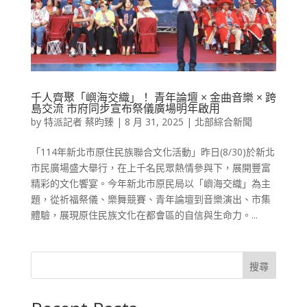
千人齊聚「嶼海交織」！ 青年論壇 × 金曲音樂 × 跨
島交流 市府同步宣布祭儀廣場明年啟用
by
特派記者 蔡昀臻
|
8 月 31, 2025
|
北部綜合新聞
「114年新北市原住民族聯合文化活動」昨日(8/30)於新北
市民廣場盛大舉行，在上千名民眾熱情參與下，展開豐富
精彩的文化饗宴。今年新北市原民局以「嶼海交織」為主
題，從祈福祭儀、樂舞競賽、青年論壇到音樂演出、市集
體驗，展現原住民族文化在都會區的自信與生命力。...
搜尋