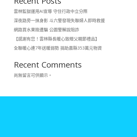
Recent Posts
雲林監獄運用AI宣導 守住行政中立分際
深夜路旁一抹身影 斗六警發現失聯婦人即時救援
網路買水果險遭騙 公園警解說阻詐
【感謝有您！雲林縣長暖心致贈父親節禮品】
全聯暖心連7年送暖弱勢 捐助嘉縣353萬元物資
Recent Comments
尚無留言可供顯示。