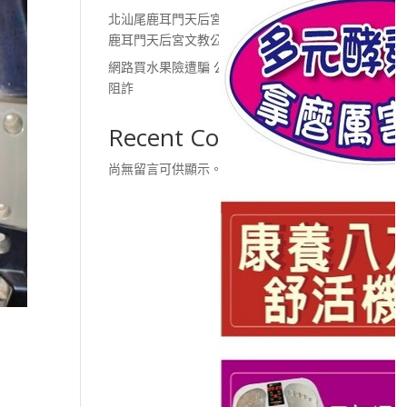
北汕尾鹿耳門天后宮 財團法人
鹿耳門天后宮文教公益基金會
網路買水果險遭騙 公園警解說
阻詐
Recent Comments
尚無留言可供顯示。