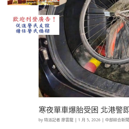
寒夜單車爆胎受困 北港警
by
特派記者 廖雲龍
|
1 月 5, 2026
|
中部綜合新