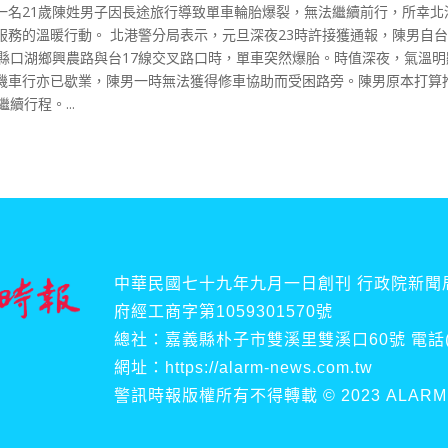
一名21歲陳姓男子因長途旅行導致單車輪胎爆裂，無法繼續前行，所幸北
務的溫暖行動。 北港警分局表示，元旦深夜23時許接獲通報，陳男自
縣口湖鄉興農路與台17線交叉路口時，單車突然爆胎。時值深夜，氣溫明
機車行亦已歇業，陳男一時無法獲得修車協助而受困路旁。陳男原本打算
續行程。...
中華民國七十九年九月一日創刊 行政院新聞局
府經工商字第1059301570號
總社：嘉義縣朴子市雙溪里雙溪口60號 電話(傳真)
網址：https://alarm-news.com.tw
警訊時報版權所有不得轉載 © 2023 ALARM NEWS