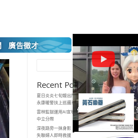
聞
廣告徵才
搜尋
Recent Posts
夏日炎炎七旬嬤出門體力不支
永康暖警扶上巡邏車護送返家
雲林監獄運用AI宣導 守住行政
中立分際
深夜路旁一抹身影 斗六警發現
失聯婦人即時救援