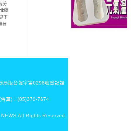
港分
台北騎
顯下
推著
局版台報字第0298號登記證
：(05)370-7674
 All Rights Reserved.