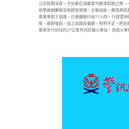
元旦假期深夜，大伙都在溫暖家中歡渡假期之際，
局警員劉騰徽及時趕抵現場，主動協助，展現為民服
乘單車南下高雄，已連續騎行逾17小時，行經雲林
降、風勢強勁，加上該路段偏僻、照明不足，附近
單車步行前往約27公里外的民雄火車站，改搭火車繼