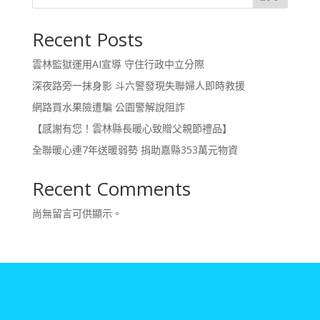
Recent Posts
雲林監獄運用AI宣導 守住行政中立分際
深夜路旁一抹身影 斗六警發現失聯婦人即時救援
網路買水果險遭騙 公園警解說阻詐
【感謝有您！雲林縣長暖心致贈父親節禮品】
全聯暖心連7年送暖弱勢 捐助嘉縣353萬元物資
Recent Comments
尚無留言可供顯示。