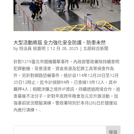
大型活動將屆 全力強化安全防護、防患未然
by
特派員 侯嘉明
|
12 月 28, 2025
|
北部綜合新聞
針對1219臺北市隨機襲擊事件，內政部警政署除持續查明
犯罪動機、背景清查、資金來源及犯罪工具等偵查作為
外，另針對網路恐嚇事件，統計自114年12月20日至12月
25日12時止，迄今計偵辦94件，已查緝13件12人，其中
羈押4人；相關涉嫌之境外IP資訊，持續透過跨境合作，追
查幕後不法分子。針對年底跨年晚會及元旦升旗活動，加
強事前狀況模擬演練，警政署特別於本月(26)日於捷運站
內進行演練。...
搜尋