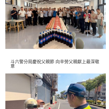
斗六警分局慶祝父親節 向辛勞父親獻上最深敬
意