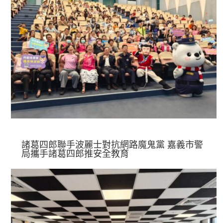
諸葛四郎聯手波麗士對抗網路魔鬼黨 嘉義市警
局攜手諸葛四郎推安全教育