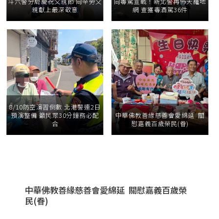
斗六警分局慶祝父親節 向辛勞父
向毒駕宣戰！新北警再佈天羅地
親獻上最深敬意
網 查獲毒酒駕36件
8/10防空演習倒數 北港警連2日
預演整備 籲民眾30分鐘務必配
中華佛教善緣慈善會愛綿延 關
合
慰嘉義百歲榮民(眷)
中華佛教善緣慈善會愛綿延 關慰嘉義百歲榮
民(眷)