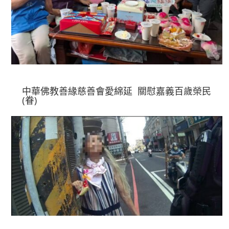
中華佛教善緣慈善會愛綿延 關慰嘉義百歲榮民
(眷)