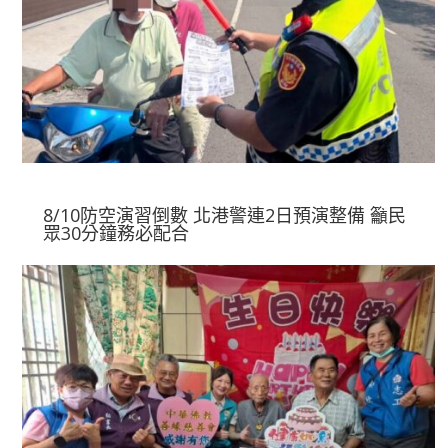
8/10防空演習倒數 北港警連2日預演整備 籲民
眾30分鐘務必配合