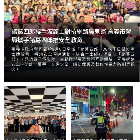
諸葛四郎聯手波麗士對抗網路魔鬼黨 嘉義市警
局攜手諸葛四郎推安全教育
嘉義市政府警察局於8月8日舉辦「諸葛四郎－88親子日暨波麗
士體驗營」婦幼安全宣導活動，結合本土經典漫畫IP「諸葛四
郎」，透過親子電影院、主題微型展及警察互動體驗，宣導網路
安全、防詐、反毒、交通安全、婦幼保護及數位性暴力防制等觀
念。