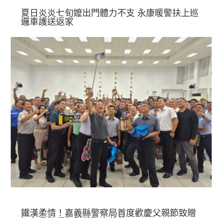
夏日炎炎七旬嬤出門體力不支 永康暖警扶上巡
邏車護送返家
鐵漢柔情！嘉義縣警察局首度歡慶父親節致贈