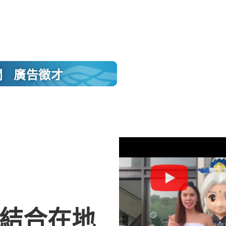
聞
廣告徵才
 結合在地