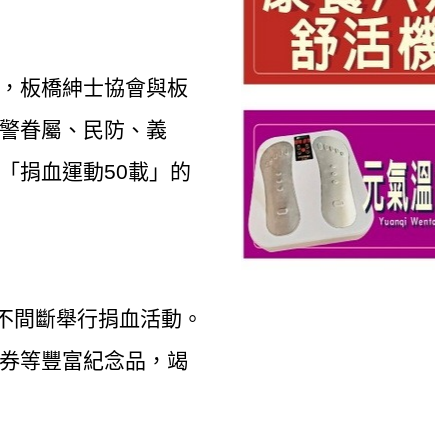
，板橋紳士協會與板
警眷屬、民防、義
「捐血運動50載」的
不間斷舉行捐血活動。
券等豐富紀念品，竭