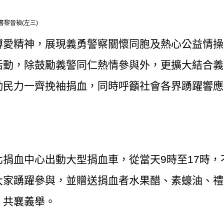
書黎晉禎(左三)
博愛精神，展現義勇警察關懷同胞及熱心公益情操
活動，除鼓勵義警同仁熱情參與外，更擴大結合義
勤民力一齊挽袖捐血，同時呼籲社會各界踴躍響應
捐血中心出動大型捐血車，從當天9時至17時，
大家踴躍參與，並贈送捐血者水果醋、素蠔油、禮
，共襄義舉。