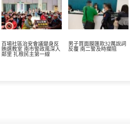
百場社區治安會議變身反
男子買面膜匯款32萬說詞
賄選教室 南市警政風深入
反覆 南二警及時攔阻
鄰里 扎根民主第一線