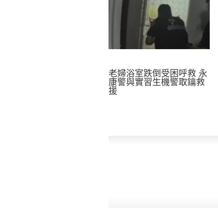
老婦浴室跌倒受困呼救 永
康警與實習生機警取鑰救
援