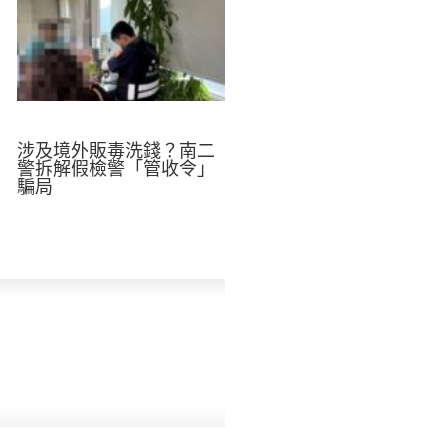
涉及境外販毒洗錢？南二
警拆解假檢警「管收令」
騙局