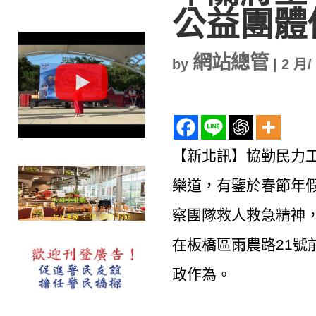
公益團體
網站總管
by
|
2 月/
【新北訊】協勤民力
樂道，有鑒於春節年
察團隊救人救急精神，
在板橋區雨農路21號
政作為。