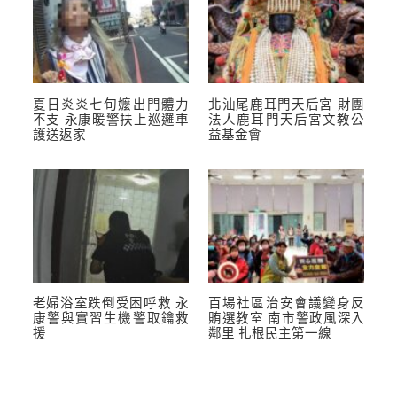
夏日炎炎七旬嬤出門體力
北汕尾鹿耳門天后宮 財團
不支 永康暖警扶上巡邏車
法人鹿耳門天后宮文教公
護送返家
益基金會
老婦浴室跌倒受困呼救 永
百場社區治安會議變身反
康警與實習生機警取鑰救
賄選教室 南市警政風深入
援
鄰里 扎根民主第一線