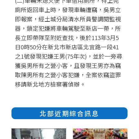
(二)車輛未熄火便下車借用廁所，待上完
廁所返回車上時，發現車輛遭竊，吳男立
即報案，經土城分局清水所員警調閱監視
器，鎖定犯嫌將車輛駕駛至新店一帶，所
長立即帶隊至附近查找，後於113年3月5
日0時50分在新北市新店區北宜路一段41
之1號發現犯嫌王男(75年次)，並於一旁尋
獲吳男所有之營小客，且發現王男亦為竊
取陳男所有之營小客犯嫌，全案依竊盜罪
移請新北地方檢察署偵辦。
北部近期綜合訊息