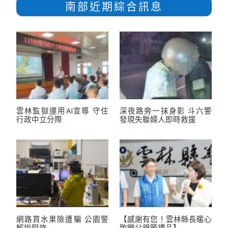
南部近期綜合訊息
雲林監獄運用AI宣導 守住
深夜路旁一抹身影 斗六警
行政中立分際
發現失聯婦人即時救援
網路買水果險遭騙 公園警
【感謝有您！雲林縣長暖心
解說阻詐
致贈父親節禮品】