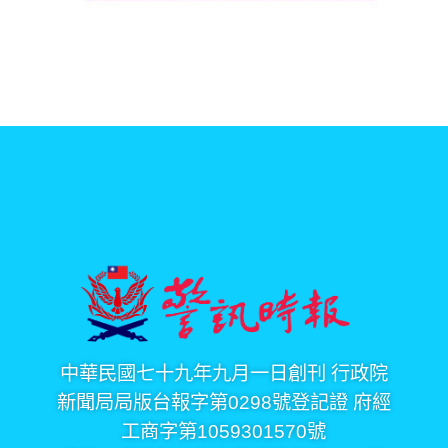
中華民國七十九年九月一日創刊 行政院
新聞局局版台報字第0298號登記證 府經
工商字第1059301570號