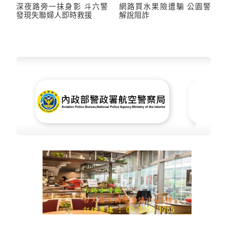
深夜路旁一抹身影 斗六警
網路買水果險遭騙 公園警
發現失聯婦人即時救援
解說阻詐