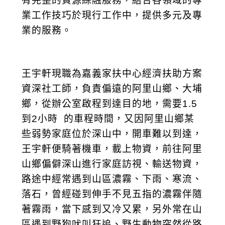
有完整的資源綜融服務，結合各領域的專
業工作技巧於現行工作中，提供多元及專
業的服務。
王宇軒現職為嘉義家扶中心經濟扶助方案
資深社工師，負責偏遠的阿里山鄉、大埔
鄉，從辦公室啟程到達目的地，需要1.5
到2小時 的車程時間，又因阿里山鄉某
些弱勢家庭位於深山中，開車難以到達，
王宇軒便騎著機車，載上物資，前往阿里
山鄉偏僻深山進行家庭訪視、輸送物資，
路途中經常遇到山區濃霧、下雨、寒流、
落石，曾經碰到伸手不見五指的濃霧伴隨
著霧雨，當下感到又冷又累，另外常在山
區遇到野狗吠叫狂追、野生動物突然從路