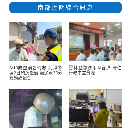
南部近期綜合訊息
8/10防空演習倒數 北港警
雲林監獄運用AI宣導 守住
連2日預演整備 籲民眾30分
行政中立分際
鐘務必配合