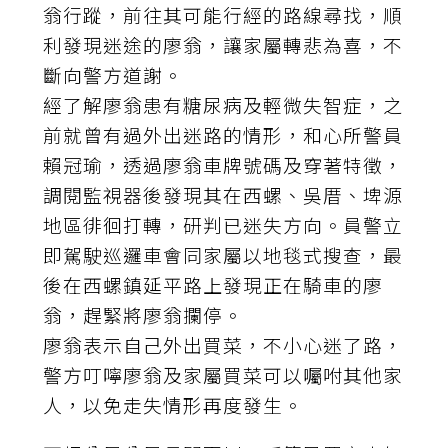
翁行蹤，前往其可能行經的路線尋找，順
利發現迷途的廖翁，讓家屬轉悲為喜，不
斷向警方道謝。
經了解廖翁患有糖尿病及輕微失智症，之
前就曾有過外出迷路的情形，和心所警員
賴冠瑜，透過廖翁車牌號碼及穿著特徵，
調閱監視器後發現其在西螺、吳厝、埤源
地區徘徊打轉，研判已迷失方向。員警立
即駕駛巡邏車會同家屬以地毯式搜查，最
後在西螺鎮延平路上發現正在騎車的廖
翁，趕緊將廖翁攔停。
廖翁表示自己外出買菜，不小心迷了路，
警方叮嚀廖翁及家屬買菜可以囑咐其他家
人，以免走失情形再度發生。