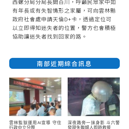
西螺分局分局長閻百川，呼籲民眾家中如
有年長或有失智情形之家屬，可向雲林縣
政府社會處申請天倫D+卡，透過定位可
以立即得知迷失者的位置，警方也會積極
協助讓迷失者找到回家的路。
南部近期綜合訊息
雲林監獄運用AI宣導 守住
深夜路旁一抹身影 斗六警
行政中立分際
發現失聯婦人即時救援