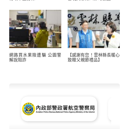
網路買水果險遭騙 公園警
【感謝有您！雲林縣長暖心
解說阻詐
致贈父親節禮品】