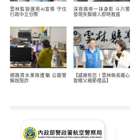
雲林監獄運用AI宣導 守住
深夜路旁一抹身影 斗六警
行政中立分際
發現失聯婦人即時救援
網路買水果險遭騙 公園警
【感謝有您！雲林縣長暖心
解說阻詐
致贈父親節禮品】