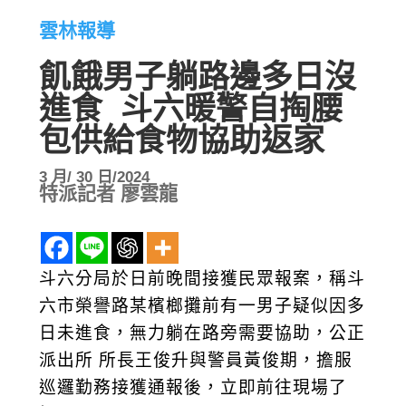
雲林報導
飢餓男子躺路邊多日沒
進食 斗六暖警自掏腰
包供給食物協助返家
3 月/ 30 日/2024
特派記者 廖雲龍
斗六分局於日前晚間接獲民眾報案，稱斗
六市榮譽路某檳榔攤前有一男子疑似因多
日未進食，無力躺在路旁需要協助，公正
派出所 所長王俊升與警員黃俊期，擔服
巡邏勤務接獲通報後，立即前往現場了