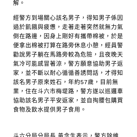
解。
經警方到場關心該名男子，得知男子係因
過於飢餓與疲憊，走著走著突然就無力氣
倒在路邊，因身上剛好有攜帶棉被，於是
便拿出棉被打算在路旁休息小憩，經員警
勸說男子躺在馬路旁較為危險，且夜晚天
氣冷可能感冒著涼，警方願意協助男子返
家，並不斷以耐心循循善誘問話，才得知
該名男子原來姓石，年約57歲，目前無
業，住在斗六市梅堤路，警方遂以巡邏車
協助該名男子平安返家，並自掏腰包購買
食物及飲水提供男子食用。
斗六分局分局長 黃念生表示，警方除維