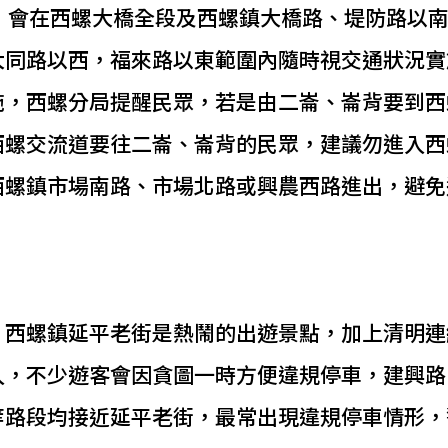
點，會在西螺大橋全段及西螺鎮大橋路、堤防路以
大同路以西，福來路以東範圍內隨時視交通狀況實
施，西螺分局提醒民眾，若是由二崙、崙背要到西
西螺交流道要往二崙、崙背的民眾，建議勿進入西
西螺鎮市場南路、市場北路或興農西路進出，避免
，西螺鎮延平老街是熱鬧的出遊景點，加上清明連
入，不少遊客會因貪圖一時方便違規停車，建興路
等路段均接近延平老街，最常出現違規停車情形，