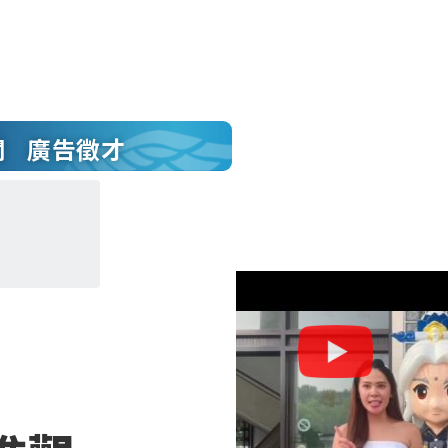
聞
廣告徵才