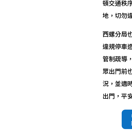
頓交通秩
地，切勿
西螺分局
違規停車
管制疏導
眾出門前
況，並適
出門，平