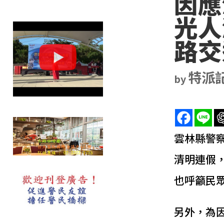
因應
光人
路交
特派
by
雲林縣警察
清明連假
也呼籲民
另外，為因