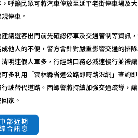
序，呼籲民眾可將汽車停放至延平老街停車場及大
違規停車。
也建議遊客出門前先確認停車及交通管制等資訊，
造成他人的不便，警方會針對嚴重影響交通的排隊
，清明連假人車多，行經路口務必減速慢行並禮讓
也可多利用「雲林縣省道公路即時路況網」查詢即
時行駛替代道路。西螺警將持續加強交通疏導，讓
安回家。
中部近期
綜合訊息