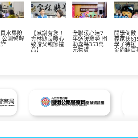
路買水果險
【感謝有您！
全聯暖心連7
開學倒數
 公園警解
雲林縣長暖心
年送暖弱勢 捐
義家扶61
阻詐
致贈父親節禮
助嘉縣353萬
學子待援
品】
元物資
金尚缺百