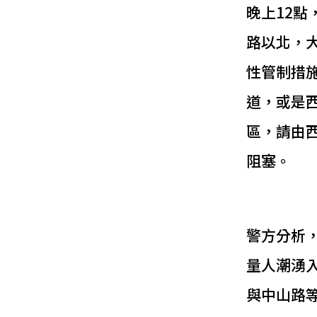
晚上12
路以北，
性管制措
道，或是
區，請由
阻塞。
警方分析
量人潮湧
與中山路