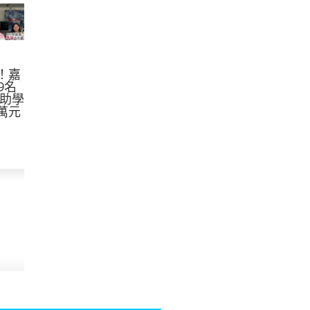
！嘉
9名
 助學
萬元