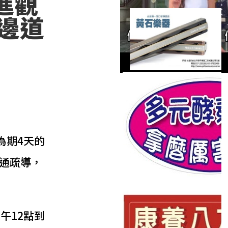
進觀
邊道
為期4天的
通疏導，
午12點到