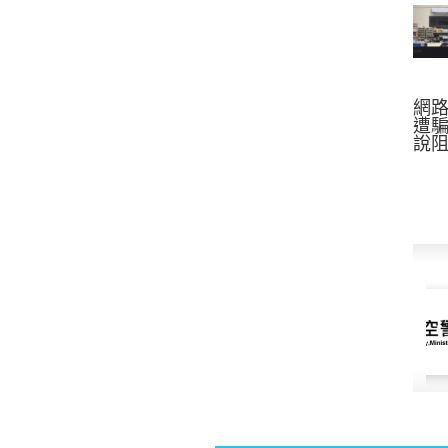
網
遭騙
說