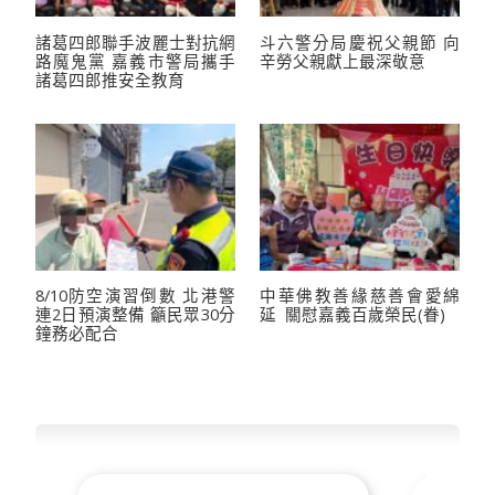
諸葛四郎聯手波麗士對抗網
斗六警分局慶祝父親節 向
路魔鬼黨 嘉義市警局攜手
辛勞父親獻上最深敬意
諸葛四郎推安全教育
8/10防空演習倒數 北港警
中華佛教善緣慈善會愛綿
連2日預演整備 籲民眾30分
延 關慰嘉義百歲榮民(眷)
鐘務必配合