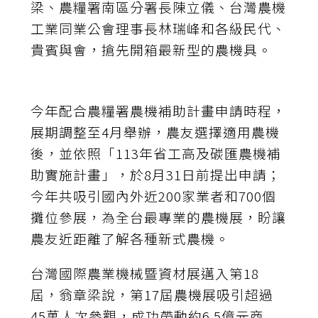
梁、農糧署南區分署長陳立儀、台灣農機
工業同業公會理事長林瑞峰和各級民代、
貴賓與會，搶先開箱最新型的農機具。
今年配合農糧署農機補助計畫申請時程，
展期調整至4月舉辦，農友選擇適用農機
後，並依照「113年省工高及碳匯農機補
助實施計畫」，於8月31日前提出申請；
今年共吸引國內外近200家業者和700個
攤位參展，為全台最專業的農機展，盼讓
農友近距離了解各種新式農機。
台灣國際農業機械暨資材展邁入第18
屆，翁章梁說，第17屆農機展吸引超過
45萬人次參觀，成功帶動約6.5億元商