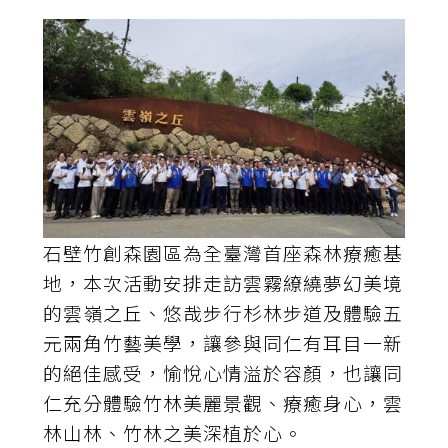
石壁竹創森園區為全臺灣首座森林療癒基
地，本次活動安排走訪雲霧繚繞夢幻美境
的雲嶺之丘、悠哉步行杉林步道及體驗五
元兩角竹藝美學，讓參與同仁有耳目一新
的絕佳感受，愉悅心情溢於容顏，也讓同
仁充分體驗竹林美麗景觀、療癒身心，雲
林山林、竹林之美深植於心。