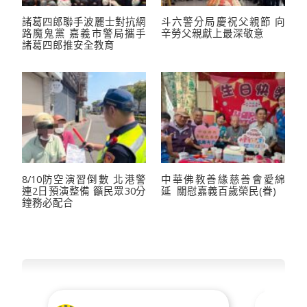
諸葛四郎聯手波麗士對抗網
斗六警分局慶祝父親節 向
路魔鬼黨 嘉義市警局攜手
辛勞父親獻上最深敬意
諸葛四郎推安全教育
8/10防空演習倒數 北港警
中華佛教善緣慈善會愛綿
連2日預演整備 籲民眾30分
延 關慰嘉義百歲榮民(眷)
鐘務必配合