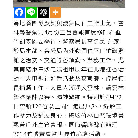
為培養團隊默契與鼓舞同仁工作士氣，雲
林縣警察局4月份主管會報首度移師石壁
竹創森園區舉行，警察局長李建民 有感
於局本部、各分局內外勤同仁平日忙碌繁
雜之治安、交通等各項勤、業務工作，尤
其甫結束白沙屯媽祖甲辰年往北港進香活
動、大甲媽祖進香活動及麥寮鄉、虎尾鎮
長補選工作，大量人潮湧入雲林，讓雲林
警察嚴陣以待、精神緊繃。特別於4月22
日帶領120位以上同仁走出戶外，紓解工
作壓力及舒展身心，體驗竹林自然環境景
觀兼戶外主管會報，同時響應縣府辦理
2024竹博覽會暨世界竹論壇活動。