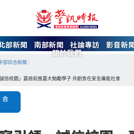
北部新聞
南部新聞
社論專訪
影音新
關於我們
中部綜合新聞
/
誠信校園」嘉檢前進嘉大勉勵學子 共創食在安全廉能社會
綜合