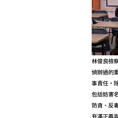
林俊良檢
偵辦過的
事責任，
包括妨害
防貪、反
充滿正義