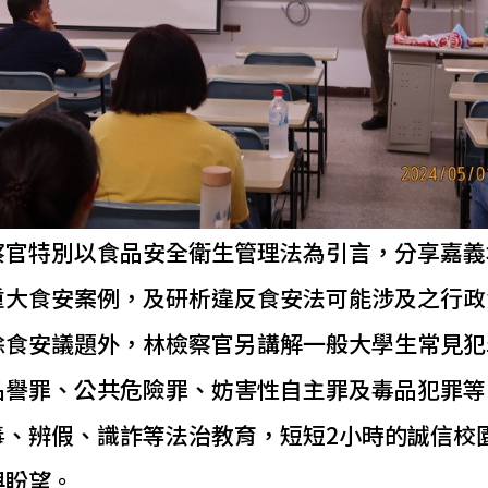
察官特別以食品安全衛生管理法為引言，分享嘉義
重大食安案例，及研析違反食安法可能涉及之行政
除食安議題外，林檢察官另講解一般大學生常見犯
名譽罪、公共危險罪、妨害性自主罪及毒品犯罪等
毒、辨假、識詐等法治教育，短短2小時的誠信校
與盼望。