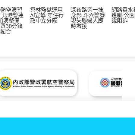
10防空演習
雲林監獄運用
深夜路旁一抹
網路買水
 北港警連
AI宣導 守住行
身影 斗六警發
遭騙 公
預演整備
政中立分際
現失聯婦人即
說阻詐
眾30分鐘
時救援
必配合