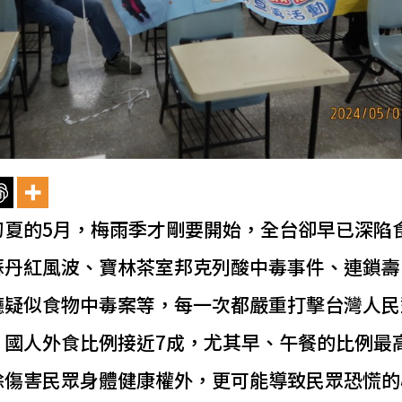
初夏的5月，梅雨季才剛要開始，全台卻早已深陷
蘇丹紅風波、寶林茶室邦克列酸中毒事件、連鎖壽
廳疑似食物中毒案等，每一次都嚴重打擊台灣人民
。國人外食比例接近7成，尤其早、午餐的比例最
除傷害民眾身體健康權外，更可能導致民眾恐慌的