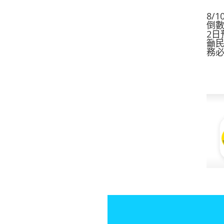
8/
倒數
2日
籲民
務