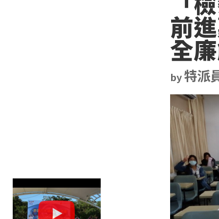
「檢
前進
全廉
特派
by