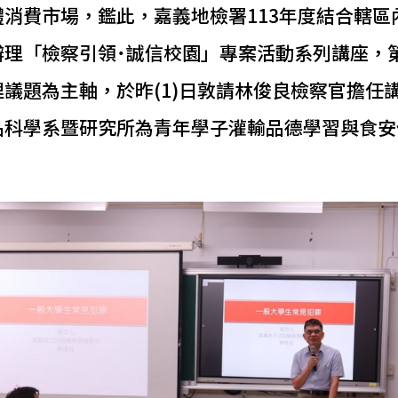
體消費市場，鑑此，嘉義地檢署113年度結合轄區
辦理「檢察引領˙誠信校園」專案活動系列講座，
議題為主軸，於昨(1)日敦請林俊良檢察官擔任
品科學系暨研究所為青年學子灌輸品德學習與食安