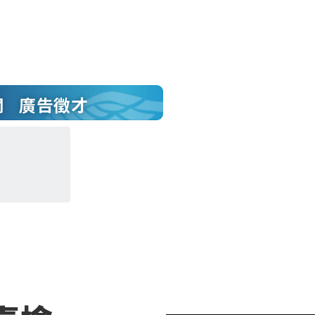
聞
廣告徵才