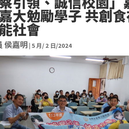
察引領、誠信校園」
嘉大勉勵學子 共創食
能社會
員 侯嘉明
|
5 月/ 2 日/2024