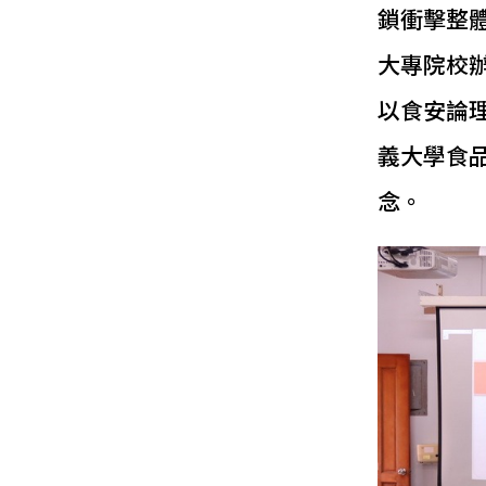
鎖衝擊整
大專院校
以食安論理
義大學食
念。