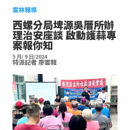
雲林報導
西螺分局埤源吳厝所辦
理治安座談 啟動護蒜專
案報你知
5 月/ 9 日/2024
特派記者 廖雲龍