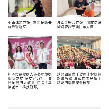
小黃運將求援! 螺警暖助失
斗南警銀合作強化阻詐防線
智老翁返家
即時查證守護民眾財產
朴子市長候選人黃嫈珺競選
諸葛四郎聯手波麗士對抗網
總部成立 侯友宜力挺！黃
路魔鬼黨 嘉義市警局攜手
嫈珺提四大政見 打造「幸
諸葛四郎推安全教育
福城市、科技新都」