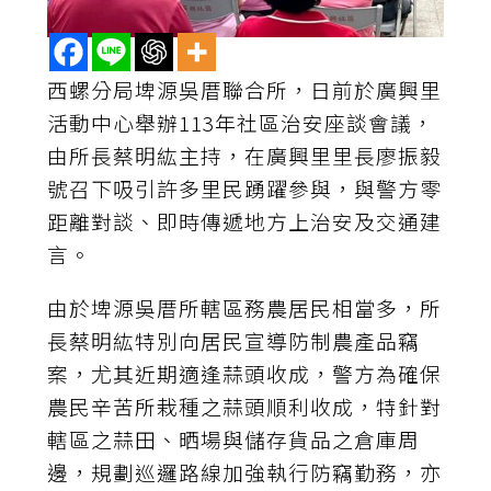
西螺分局埤源吳厝聯合所，日前於廣興里
活動中心舉辦113年社區治安座談會議，
由所長蔡明紘主持，在廣興里里長廖振毅
號召下吸引許多里民踴躍參與，與警方零
距離對談、即時傳遞地方上治安及交通建
言。
由於埤源吳厝所轄區務農居民相當多，所
長蔡明紘特別向居民宣導防制農產品竊
案，尤其近期適逢蒜頭收成，警方為確保
農民辛苦所栽種之蒜頭順利收成，特針對
轄區之蒜田、晒場與儲存貨品之倉庫周
邊，規劃巡邏路線加強執行防竊勤務，亦