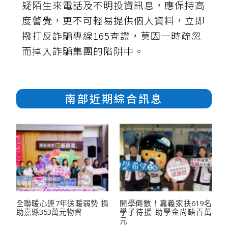
疑陌生來電話及不明投資訊息，應保持高
度警覺，更不可輕易提供個人資料，立即
撥打反詐騙專線165查證，莫因一時疏忽
而掉入詐騙集團的陷阱中。
南部近期綜合訊息
全聯暖心連7年送暖弱勢 捐
開學倒數！嘉義家扶619名
助嘉縣353萬元物資
學子待援 助學金尚缺百萬
元