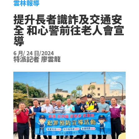
雲林報導
提升長者識詐及交通安
全 和心警前往老人會宣
導
6 月/ 24 日/2024
特派記者 廖雲龍