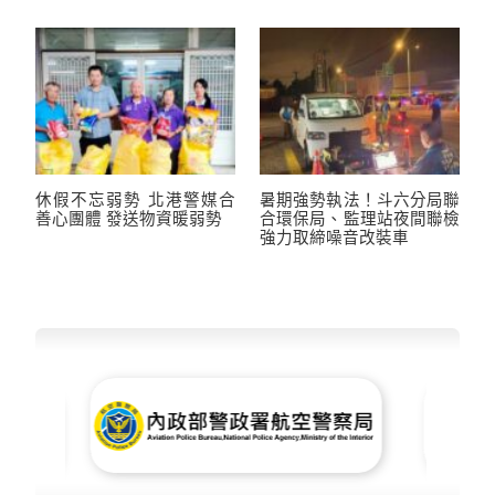
休假不忘弱勢 北港警媒合
暑期強勢執法！斗六分局聯
善心團體 發送物資暖弱勢
合環保局、監理站夜間聯檢
強力取締噪音改裝車