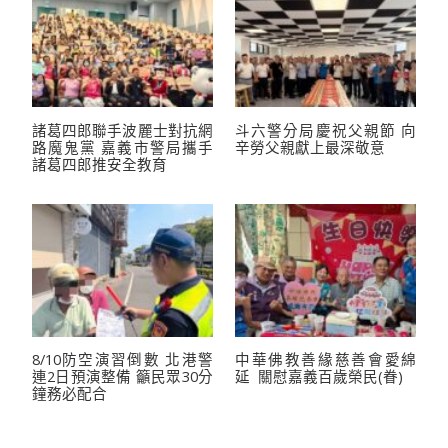
諸葛四郎聯手波麗士對抗網
斗六警分局慶祝父親節 向
路魔鬼黨 嘉義市警局攜手
辛勞父親獻上最深敬意
諸葛四郎推安全教育
8/10防空演習倒數 北港警
中華佛教善緣慈善會愛綿
連2日預演整備 籲民眾30分
延 關慰嘉義百歲榮民(眷)
鐘務必配合