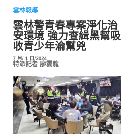
雲林報導
雲林警青春專案淨化治
安環境 強力查緝黑幫吸
收青少年淪幫兇
7 月/ 1 日/2024
特派記者 廖雲龍