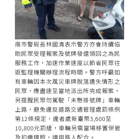
南市警局長林國清表示警方亦會持續協
助民眾受理報案及號牌發還領回之為民
服務工作，加速作業速度以節省民眾往
返監理機關辦理流程時間。警方呼籲如
有車輛因本次風災車牌脫落遺失情形之
民眾，應盡速至當地派出所完成報案，
另提醒民眾勿駕駛「未懸掛號牌」車輛
上路，避免違反道路交通管理處罰條例
第12條規定，違者處新臺幣3,600至
10,800元罰緩，車輛另需當場移置保管
及扣繳牌照，請用路人配合。