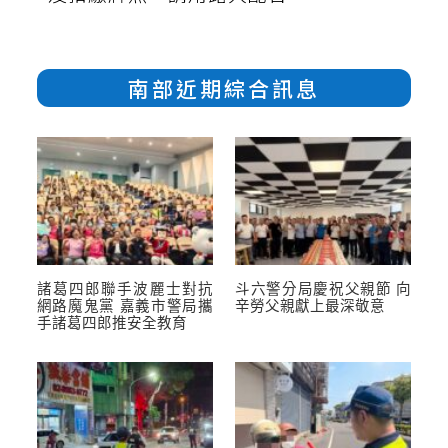
南部近期綜合訊息
諸葛四郎聯手波麗士對抗
斗六警分局慶祝父親節 向
網路魔鬼黨 嘉義市警局攜
辛勞父親獻上最深敬意
手諸葛四郎推安全教育