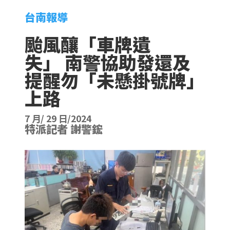
台南報導
颱風釀「車牌遺
失」 南警協助發還及
提醒勿「未懸掛號牌」
上路
7 月/ 29 日/2024
特派記者 謝警鋐