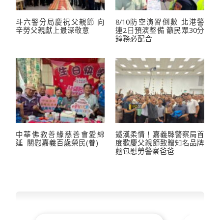
斗六警分局慶祝父親節 向
8/10防空演習倒數 北港警
辛勞父親獻上最深敬意
連2日預演整備 籲民眾30分
鐘務必配合
中華佛教善緣慈善會愛綿
鐵漢柔情！嘉義縣警察局首
延 關慰嘉義百歲榮民(眷)
度歡慶父親節致贈知名品牌
麵包慰勞警察爸爸