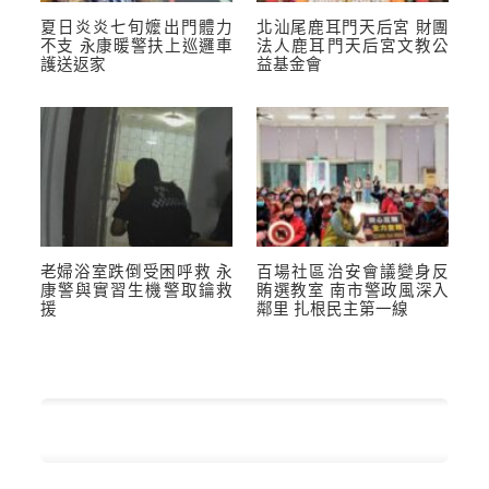
夏日炎炎七旬嬤出門體力
北汕尾鹿耳門天后宮 財團
不支 永康暖警扶上巡邏車
法人鹿耳門天后宮文教公
護送返家
益基金會
老婦浴室跌倒受困呼救 永
百場社區治安會議變身反
康警與實習生機警取鑰救
賄選教室 南市警政風深入
援
鄰里 扎根民主第一線