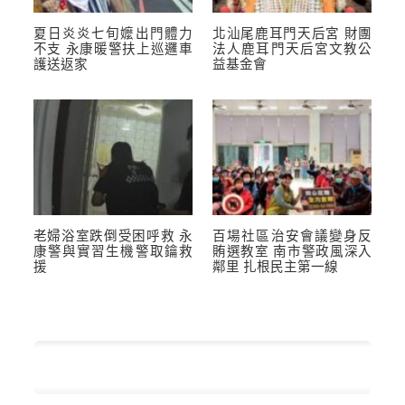
夏日炎炎七旬嬤出門體力
北汕尾鹿耳門天后宮 財團
不支 永康暖警扶上巡邏車
法人鹿耳門天后宮文教公
護送返家
益基金會
老婦浴室跌倒受困呼救 永
百場社區治安會議變身反
康警與實習生機警取鑰救
賄選教室 南市警政風深入
援
鄰里 扎根民主第一線