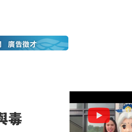
聞
廣告徵才
與毒