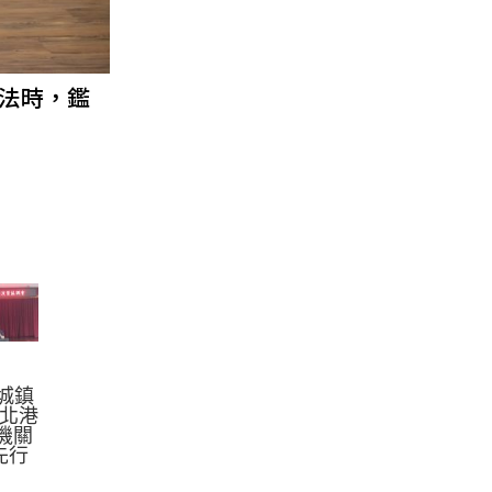
法時，鑑
0城鎮
 北港
機關
6先行