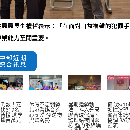
察局局長李權哲表示：「在面對日益複雜的犯罪手
專業能力至關重要。
中部近期
綜合訊息
學倒數！嘉
休假不忘弱勢
暑期強勢執
備戰8/1
扶619名
北港警媒合善
法！斗六分局
韌性演習
待援 助學
心團體 發送物
聯合環保局、
警召集跨
尚缺百萬元
資暖弱勢
監理站夜間聯
協調 8/
檢 強力取締噪
預演