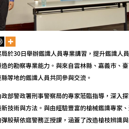
察局於30日舉辦鑑識人員專業講習，提升鑑識人
製造的勘察專業能力。與來自雲林縣、嘉義市、臺
東縣等地的鑑識人員共同參與交流。
內政部警政署刑事警察局的專家蒞臨指導，深入探
最新技術與方法。與由經驗豐富的槍械鑑識專家、
槍彈股蔡依庭警務正授課，涵蓋了改造槍枝辨識與