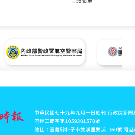
音改裝車
中華民國七十九年九月一日創刊 行政院新聞局
府經工商字第1059301570號
總社：嘉義縣朴子市雙溪里雙溪口60號 電話(傳真)