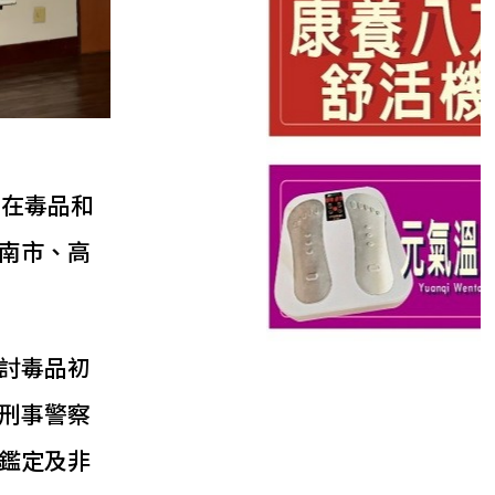
員在毒品和
南市、高
討毒品初
刑事警察
鑑定及非