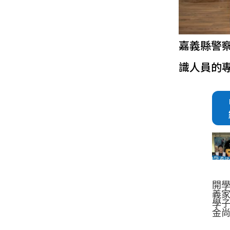
嘉義縣警
識人員的
開
義家
學子
金