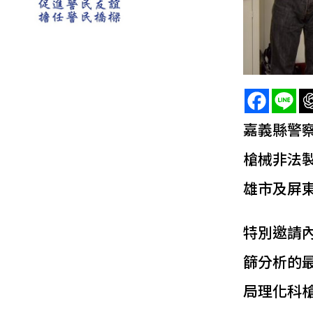
嘉義縣警
槍械非法
雄市及屏
特別邀請
篩分析的
局理化科