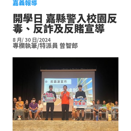
嘉義報導
開學日 嘉縣警入校園反
毒、反詐及反賭宣導
8 月/ 30 日/2024
專欄執筆/特派員 曾智郎