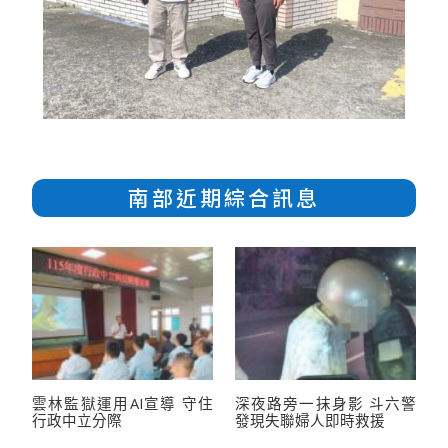
南部近期綜合訊息
雲林監獄運用AI宣導 守住
深夜路旁一抹身影 斗六警
行政中立分際
發現失聯婦人即時救援