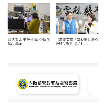
網路買水果險遭騙 公園警
【感謝有您！雲林縣長暖心
解說阻詐
致贈父親節禮品】