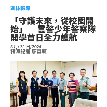
雲林報導
「守護未來，從校園開
始」— 雲警少年警察隊
開學首日全力護航
8 月/ 31 日/2024
特派記者 廖雲龍