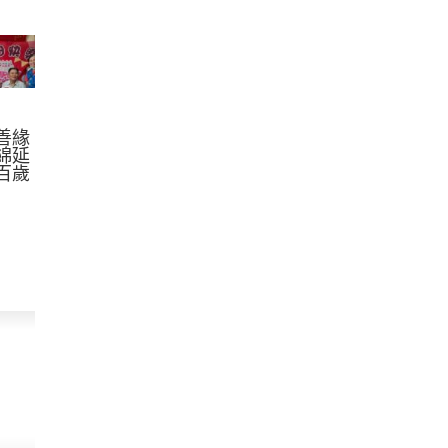
善緣
綿延
百歲