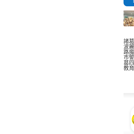
諸
波
路魔
市
葛
教