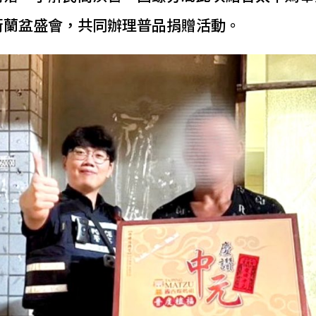
街蘭盆盛會，共同辦理普品捐贈活動。