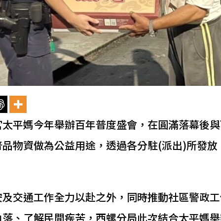
宮太平媽今年舉辦百年普度盛會，在圓滿落幕後與
普品物資做為公益用途，透過各分駐(派出)所發放
安及交通工作全力以赴之外，同時推動社區警政工
角落、了解民間疾苦，西螺分局此次結合太平媽舉