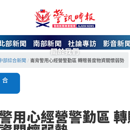
北部新聞
南部新聞
社論專訪
影音新
關於我們
中部綜合新聞
/
崙背警用心經營警勤區 轉贈普度物資關懷弱勢
綜合
警用心經營警勤區 轉
資關懷弱勢