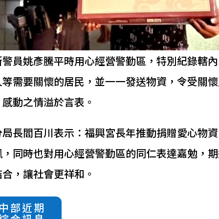
所警員姚彥騰平時用心經營警勤區，特別紀錄轄內
人等需要關懷的居民，並一一發送物資，令受關懷
，感動之情溢於言表。
分局長閻百川表示：福興宮長年推動捐贈愛心物資
佩，同時也對用心經營警勤區的同仁表達嘉勉，期
結合，讓社會更祥和。
中部近期
綜合訊息