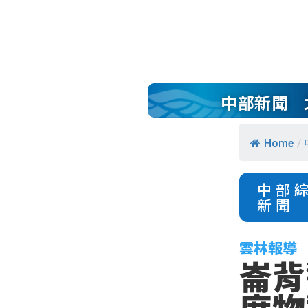
中部新聞
Home
/
中部
新聞
雲林報導
崙背
度物