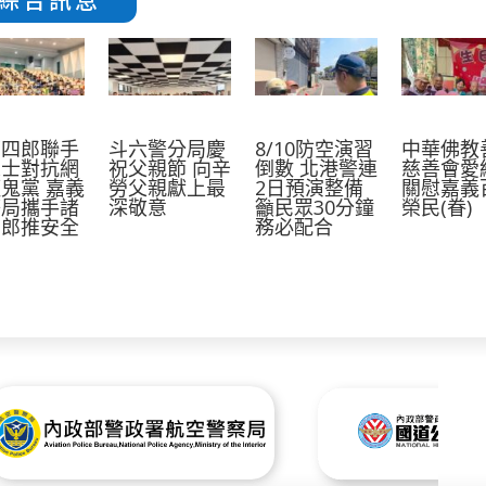
葛四郎聯手
斗六警分局慶
8/10防空演習
中華佛教
麗士對抗網
祝父親節 向辛
倒數 北港警連
慈善會愛
鬼黨 嘉義
勞父親獻上最
2日預演整備
關慰嘉義
警局攜手諸
深敬意
籲民眾30分鐘
榮民(眷)
四郎推安全
務必配合
育