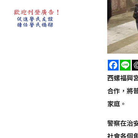
西螺福興
合作，將
家庭。
警察在治
社會各個