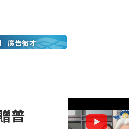
聞
廣告徵才
贈普