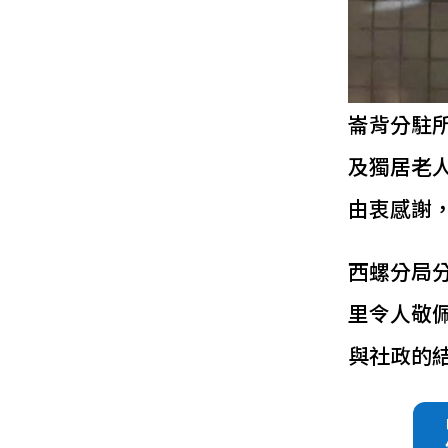
崙背分駐
及獨居老
由衷感謝
西螺分局
里令人敬
與社政的