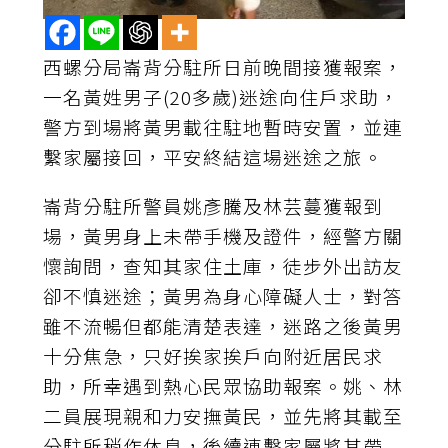
西螺分局崙背分駐所日前晚間接獲報案，
一名黃姓男子(20多歲)迷途向住戶求助，
警方到場將黃男載往駐地暫時安置，並連
繫家屬接回，平安終結這場迷途之旅。
崙背分駐所警員姚彥騰及林芸蔓獲報到
場，黃男身上未帶手機及證件，經警方關
懷詢問，查知其家住土庫，徒步外出訪友
卻不慎迷途；黃男為身心障礙人士，對答
雖不流暢但都能清楚表達，迷路之後黃男
十分焦急，只好挨家挨戶向附近居民求
助，所幸遇到熱心民眾協助報案。姚、林
二員展現親和力安撫黃民，並先將其載至
分駐所稍作休息，後續連繫家屬將其帶