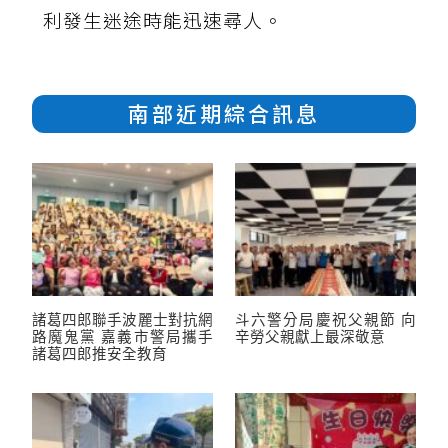
利發生迷途時能迅速尋人。
南部近期綜合訊息
諸葛四郎聯手波麗士對抗網
斗六警分局慶祝父親節 向
路魔鬼黨 嘉義市警局攜手
辛勞父親獻上最深敬意
諸葛四郎推安全教育