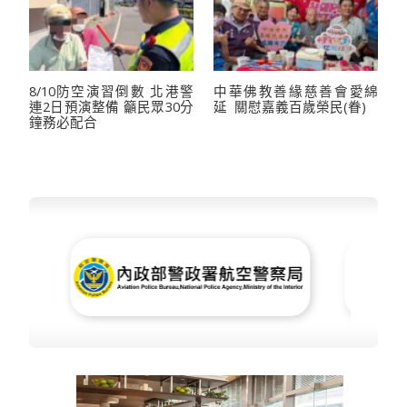
8/10防空演習倒數 北港警
中華佛教善緣慈善會愛綿
連2日預演整備 籲民眾30分
延 關慰嘉義百歲榮民(眷)
鐘務必配合