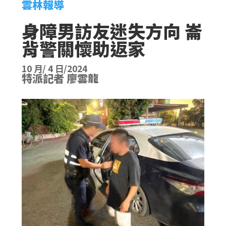
雲林報導
身障男訪友迷失方向 崙
背警關懷助返家
10 月/ 4 日/2024
特派記者 廖雲龍