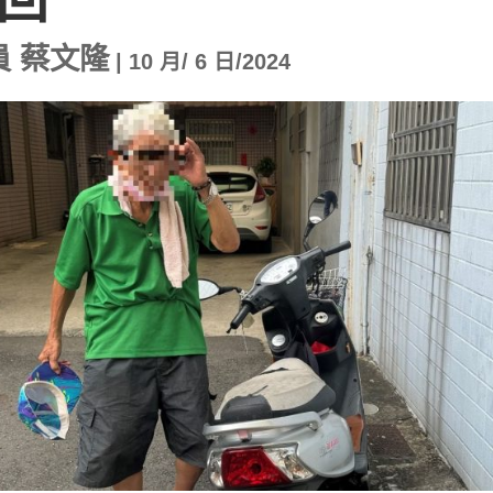
員 蔡文隆
|
10 月/ 6 日/2024