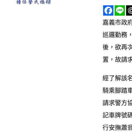
嘉義市政
巡邏勤務
後，欲再
置，故請
經了解該
騎乘腳踏
請求警方
記車牌號
行安撫蕭