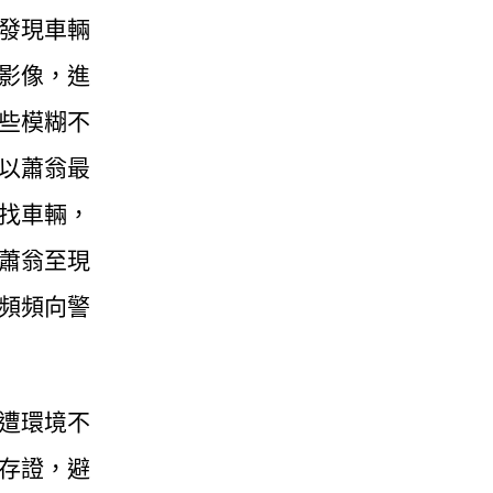
發現車輛
影像，進
些模糊不
以蕭翁最
找車輛，
蕭翁至現
頻頻向警
遭環境不
存證，避