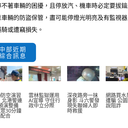
尋不著車輛的困擾，且停放汽、機車時必定要拔鑰
意車輛的防盜保管，盡可能停燈光明亮及有監視器
誤騎或遭竊損失。
中部近期
綜合訊息
10防空演習
雲林監獄運用
深夜路旁一抹
網路買水
 北港警連
AI宣導 守住行
身影 斗六警發
遭騙 公
預演整備
政中立分際
現失聯婦人即
說阻詐
眾30分鐘
時救援
必配合