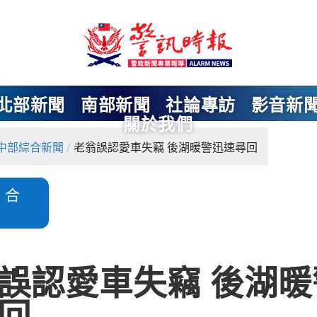
北部新聞
南部新聞
社論專訪
影音新
關於我們
中部綜合新聞
/
老翁誤認愛車失竊 後湖暖警迅速尋回
綜合
誤認愛車失竊 後湖暖
回