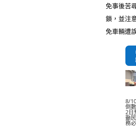
免事後苦
鎖，並注
免車輛遭
8/
倒數
2日
籲民
務