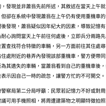
詢，發現並非蕭翁先前所述，其敘述在當天上午就
，但卻在系統中發現蕭翁在上午仍有使用重機車的
問後發現，蕭翁疑似因年紀大的因素，導致記憶有
仍耐心詢問當天上午前往何處後，立即兵分兩路先
位置查找符合特徵的車輛，另一方面前往其住處尋
翁住處附近的巷弄內發現該部重機車，警方便帶同
否為其遺失的車輛，當蕭翁看到自己的重機車後，
並表示因自己一時的疏忽，讓警方忙的不可開交。
府警察局第二分局呼籲：民眾若記憶力不好或對周
建議可用手機照相，將周遭建築物之明顯特徵拍照