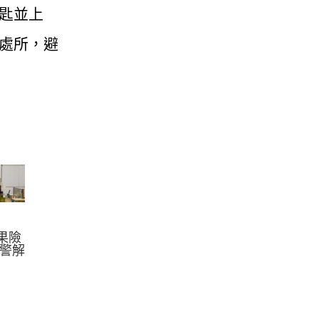
匙並上
處所，避
果險
園警解