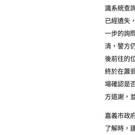
識系統查
已經遺失
一步的詢
清，警方
後前往的
終於在蕭
場確認是
方道謝，
嘉義市政
了解時，