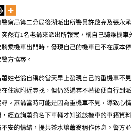
府警察局第二分局後湖派出所警員許啟亮及張永承
，突然有1名老翁來派出所報案，稱自己騎乘機車
次騎乘機車出門時，發現自己的機車已不在原本停
求警方協尋。
名蕭姓老翁自稱於當天早上發現自己的重機車不見
車在住家附近尋找，但仍然遍尋不著後便自行到派
協尋。蕭翁當時可能是因為重機車不見，導致心情
碼，經查詢蕭翁名下車輛才知道該機車的車籍資料
翁不安的情緒，提共茶水讓蕭翁稍作休息。警方並