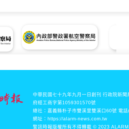
中華民國七十九年九月一日創刊 行政院新聞局
府經工商字第1059301570號
總社：嘉義縣朴子市雙溪里雙溪口60號 電話(傳真)
網址：https://alarm-news.com.tw
警訊時報版權所有不得轉載 © 2023 ALARM NEWS