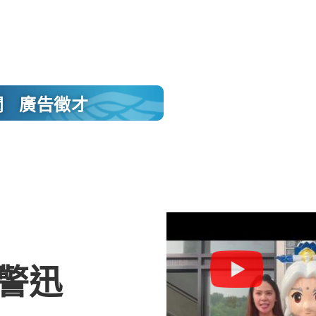
聞
廣告徵才
警迅