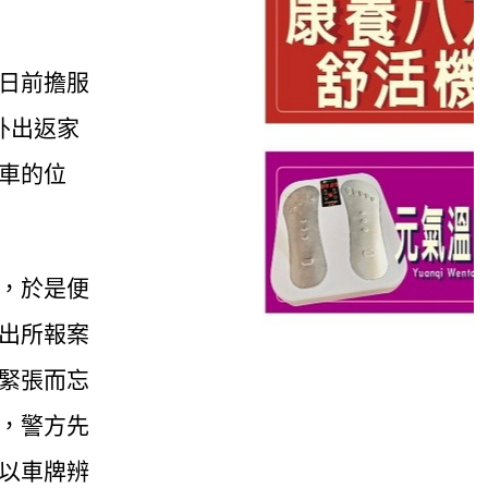
日前擔服
外出返家
車的位
，於是便
出所報案
緊張而忘
，警方先
以車牌辨