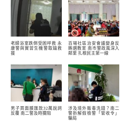
老婦浴室跌倒受困呼救 永
百場社區治安會議變身反
康警與實習生機警取鑰救
賄選教室 南市警政風深入
援
鄰里 扎根民主第一線
男子買面膜匯款32萬說詞
涉及境外販毒洗錢？南二
反覆 南二警及時攔阻
警拆解假檢警「管收令」
騙局