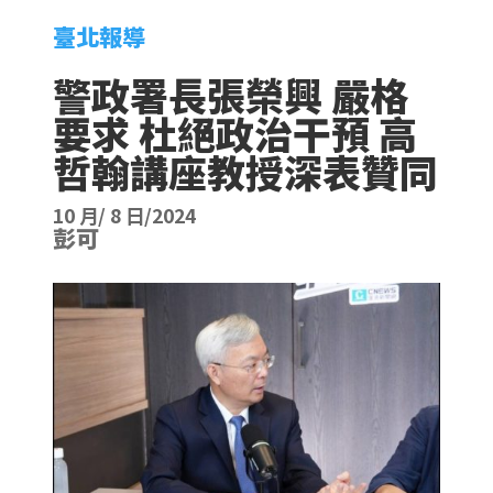
臺北報導
警政署長張榮興 嚴格
要求 杜絕政治干預 高
哲翰講座教授深表贊同
10 月/ 8 日/2024
彭可