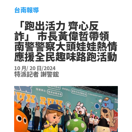
台南報導
「跑出活力 齊心反
詐」 市長黃偉哲帶領
南警警察大頭娃娃熱情
應援全民趣味路跑活動
10 月/ 20 日/2024
特派記者 謝警鋐