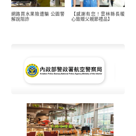
網路買水果險遭騙 公園警
【感謝有您！雲林縣長暖
解說阻詐
心致贈父親節禮品】