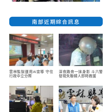
南部近期綜合訊息
雲林監獄運用AI宣導 守住
深夜路旁一抹身影 斗六警
行政中立分際
發現失聯婦人即時救援