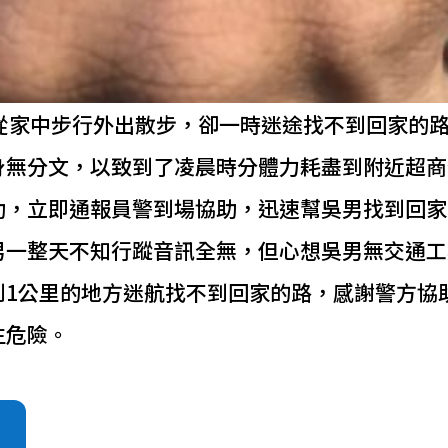
早從家中步行外出散步，卻一時迷途找不到回家的
身無分文，以致到了凌晨時分體力耗盡到附近超商
助，立即通報員警到場協助，迅速幫吳男找到回家
男一整天不知行蹤音訊全無，但心想吳男無交通工
到1公里的地方迷航找不到回家的路，感謝警方協
生危險。