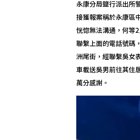
永康分局鹽行派出所警
接獲報案稱於永康區
恍惚無法溝通，何等
聯繫上面的電話號碼
洲尾街，經聯繫吳女
車載送吳男前往其住
萬分感謝。