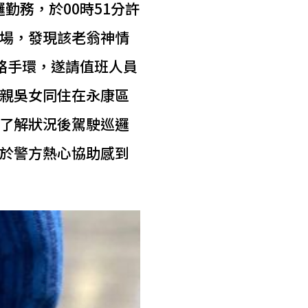
勤務，於00時51分許
場，發現該老翁神情
絡手環，遂請值班人員
親吳女同住在永康區
了解狀況後駕駛巡邏
於警方熱心協助感到