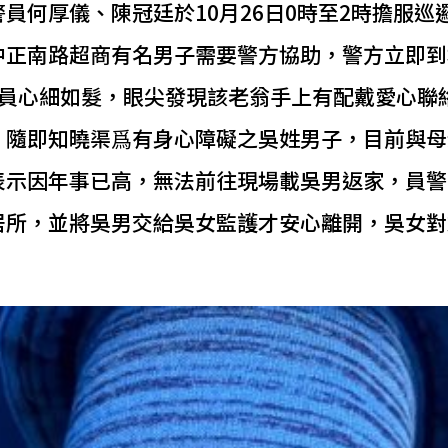
員何厚儀、陳冠廷於10月26日0時至2時擔服巡邏
中正南路超商有名男子需要警方協助，警方立即到
2員心細如髮，眼尖發現該老翁手上有配戴愛心聯
，隨即知曉渠爲有身心障礙之吳姓男子，目前與母
表示因年事已高，無法前往現場載吳男返家，員警
居所，並將吳男交給吳女監護才安心離開，吳女對