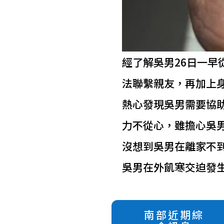
經了解吳男26日一
法聯繫親友，再加上
熱心發現吳男需要協
力不從心，雖擔心吳
沒想到吳男在離家不
吳男在外飢寒交迫發
南部近期綜