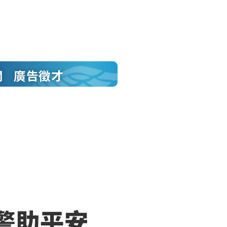
聞
廣告徵才
警助平安