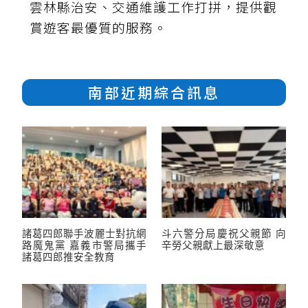
雲林縣治安、交通維護工作打拼，提供觀
賞遊客最優質的服務。
南部近期綜合訊息
諸葛四郎聯手波麗士對抗網
斗六警分局慶祝父親節 向
路魔鬼黨 嘉義市警局攜手
辛勞父親獻上最深敬意
諸葛四郎推安全教育