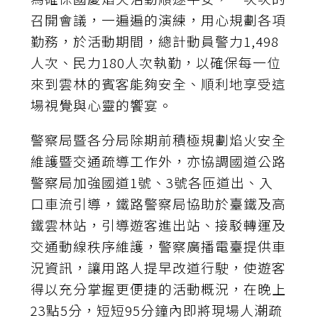
召開會議，一遍遍的演練，用心規劃各項
勤務，於活動期間，總計動員警力1,498
人次、民力180人次執勤，以確保每一位
來到雲林的賓客能夠安全、順利地享受這
場視覺與心靈的饗宴。
警察局暨各分局除期前積極規劃焰火安全
維護暨交通疏導工作外，亦協調國道公路
警察局加強國道1號、3號各匝道出、入
口車流引導，鐵路警察局協助於臺鐵及高
鐵雲林站，引導遊客進出站、接駁轉運及
交通動線秩序維護，警察廣播電臺提供車
況資訊，讓用路人提早改道行駛，使遊客
得以充分掌握更便捷的活動概況，在晚上
23點5分，短短95分鐘內即將現場人潮疏