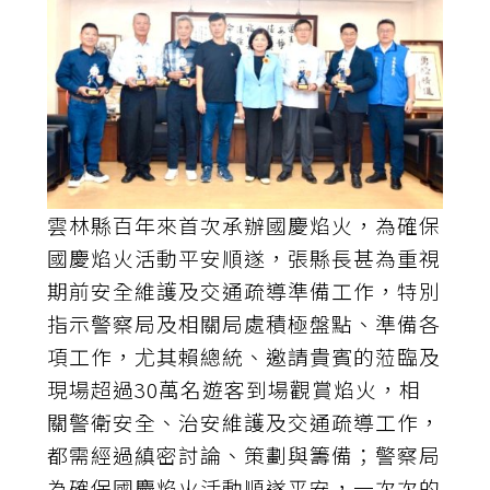
雲林縣百年來首次承辦國慶焰火，為確保
國慶焰火活動平安順遂，張縣長甚為重視
期前安全維護及交通疏導準備工作，特別
指示警察局及相關局處積極盤點、準備各
項工作，尤其賴總統、邀請貴賓的蒞臨及
現場超過30萬名遊客到場觀賞焰火，相
關警衛安全、治安維護及交通疏導工作，
都需經過縝密討論、策劃與籌備；警察局
為確保國慶焰火活動順遂平安，一次次的