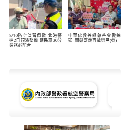
8/10防空演習倒數 北港警
中華佛教善緣慈善會愛綿
連2日預演整備 籲民眾30分
延 關慰嘉義百歲榮民(眷)
鐘務必配合