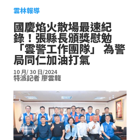
雲林報導
國慶焰火散場最速紀
錄！張縣長頒獎慰勉
「雲警工作團隊」 為警
局同仁加油打氣
10 月/ 30 日/2024
特派記者 廖雲龍