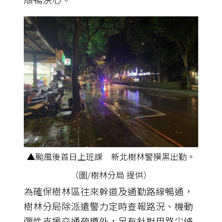
▲颱風後首日上班課 新北樹林警摸黑出勤。
（圖/樹林分局 提供）
為確保樹林區往來幹道及通勤路線暢通，
樹林分局除派遣警力定時查報路況、機動
彈性支援交通疏導外，另有針對用路尖峰