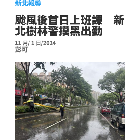
新北報導
颱風後首日上班課 新
北樹林警摸黑出勤
11 月/ 1 日/2024
彭可