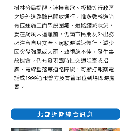
樹林分局提醒，連接鶯歌、板橋等行政區
之堤外道路雖已開放通行，惟多數幹道尚
有捷運施工而架設圍籬、道路縮減狀況，
爰在颱風未遠離前，仍請市民朋友外出務
必注意自身安全、駕駛時減速慢行，減少
因突發強風或大雨，致視線不佳，發生事
故機會。倘有發現臨時性交通阻塞或招
牌、電線垂落等道路障礙，可撥打報案電
話或1999通報警方及有管單位到場即時處
置。
北部近期綜合訊息