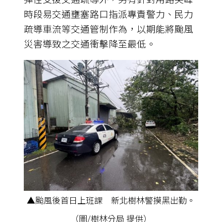
時段易交通壅塞路口指派專責警力、民力
疏導車流等交通管制作為，以期能將颱風
災害導致之交通衝擊降至最低。
▲颱風後首日上班課 新北樹林警摸黑出勤。
（圖/樹林分局 提供）