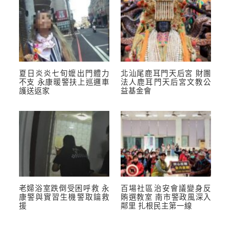
夏日炎炎七旬嬤出門體力
北汕尾鹿耳門天后宮 財團
不支 永康暖警扶上巡邏車
法人鹿耳門天后宮文教公
護送返家
益基金會
老婦浴室跌倒受困呼救 永
百場社區治安會議變身反
康警與實習生機警取鑰救
賄選教室 南市警政風深入
援
鄰里 扎根民主第一線