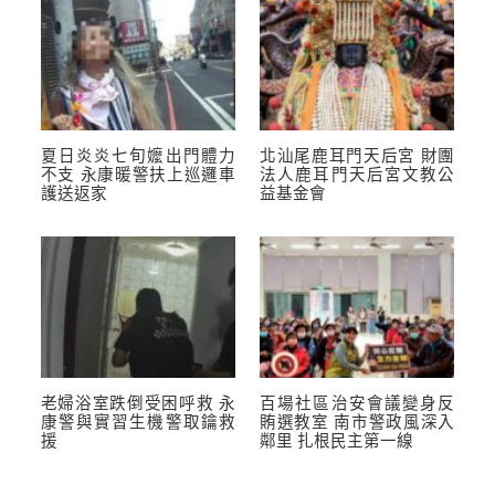
夏日炎炎七旬嬤出門體力
北汕尾鹿耳門天后宮 財團
不支 永康暖警扶上巡邏車
法人鹿耳門天后宮文教公
護送返家
益基金會
老婦浴室跌倒受困呼救 永
百場社區治安會議變身反
康警與實習生機警取鑰救
賄選教室 南市警政風深入
援
鄰里 扎根民主第一線