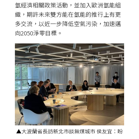
氫經濟相關政策活動，並加入歐洲氫能組
織，期許未來雙方能在氫能的推行上有更
多交流，以近一步降低空氣污染，加速邁
向2050淨零目標。
▲大波蘭省長訪新北市談無煤城市 侯友宜：盼