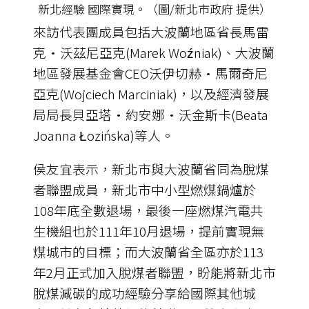
新北經驗 國際實現。（圖/新北市政府 提供）
來訪代表團成員包括大波蘭地區省長馬雷
克·沃茲尼亞克(Marek Woźniak)、大波蘭
地區發展基金會CEO沃伊切赫·馬爾奇尼
亞克(Wojciech Marciniak)，以及經濟發展
局局長貝亞塔·約安娜·沃金斯卡(Beata
Joanna Łozińska)等人。
侯友宜表示，新北市與大波蘭省同為脫煤
者聯盟成員，新北市中小型燃煤鍋爐於
108年底全數退場，最後一座燃煤汽電共
生機組也於111年10月退場，提前實現無
煤城市的目標；而大波蘭省全區亦於113
年2月正式加入脫煤者聯盟，盼能將新北市
脫煤減碳的成功經驗分享給國際其他城