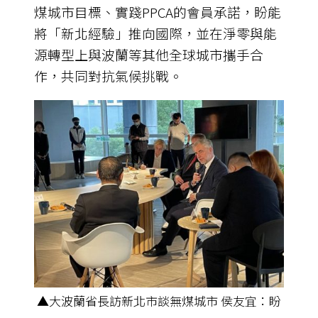
煤城市目標、實踐PPCA的會員承諾，盼能
將「新北經驗」推向國際，並在淨零與能
源轉型上與波蘭等其他全球城市攜手合
作，共同對抗氣候挑戰。
▲大波蘭省長訪新北市談無煤城市 侯友宜：盼