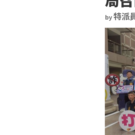
特派
by