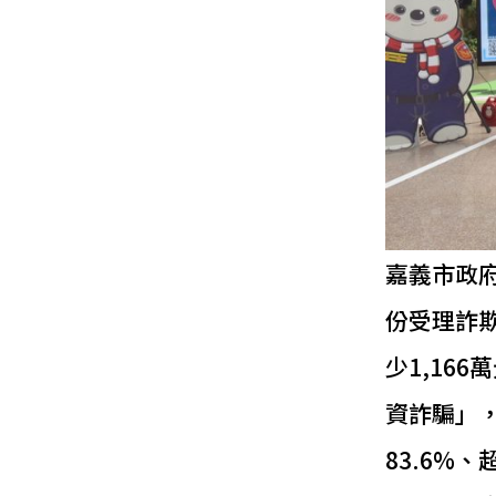
嘉義市政府
份受理詐欺
少1,16
資詐騙」
83.6%