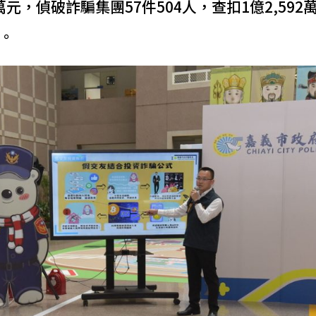
97萬元，偵破詐騙集團57件504人，查扣1億2,59
人。