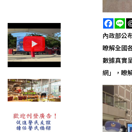
內政部公
瞭解全國
數據真實
網」，瞭