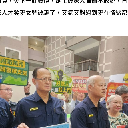
利貸，欠下一屁股債，她怕被家人責備不敢說，直
家人才發現女兒被騙了，又氣又難過到現在情緒都