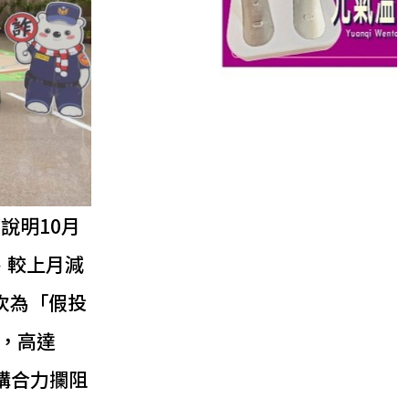
說明10月
元、較上月減
次為「假投
，高達
機構合力攔阻