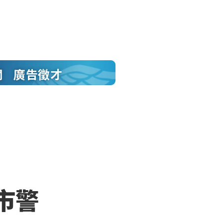
聞
廣告徵才
義市警