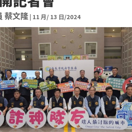
員 蔡文隆
|
11 月/ 13 日/2024