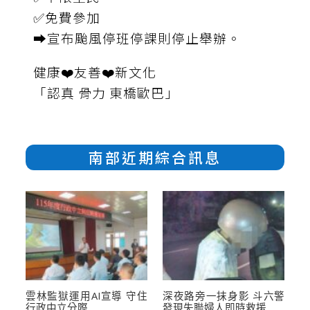
✅免費參加
➡️宣布颱風停班停課則停止舉辦。
健康❤️友善❤️新文化
「認真 骨力 東橋歐巴」
南部近期綜合訊息
雲林監獄運用AI宣導 守住
深夜路旁一抹身影 斗六警
行政中立分際
發現失聯婦人即時救援