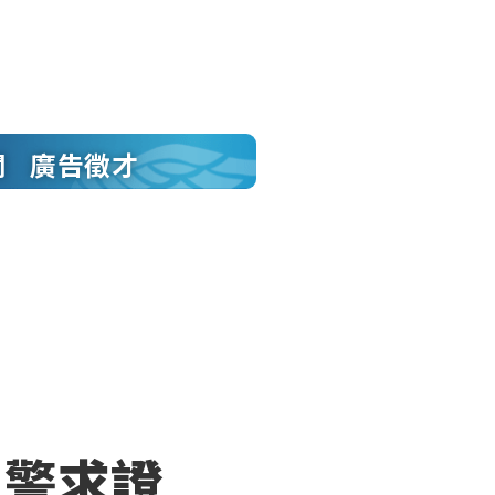
聞
廣告徵才
 警求證