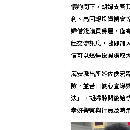
懷詢問下，胡婦支吾
利、高回報投資機會
婦借錢購買房屋，僅
經交流訊息，隨即加入
信可以透過投資賺取
海安派出所巡佐侯宏
險，並苦口婆心宣導
法」，胡婦聽聞後始
幸好警察與行員及時