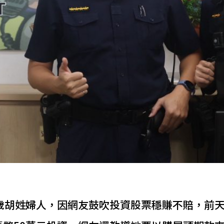
歲胡姓婦人，因網友鼓吹投資股票穩賺不賠，前天(