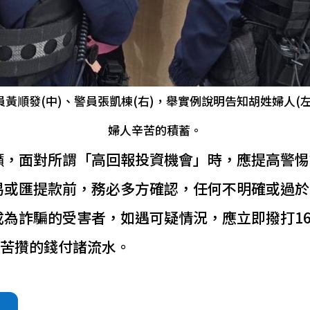
黃順發(中)、警員張凱棟(右)，舉實例說明告知胡姓婦人(
婦人辛苦的積蓄。
籲，面對所謂「高回報投資機會」時，應提高警惕
易或匯提款前，務必多方確認，任何不明確或過於
為詐騙的受害者，如遇可疑情況，應立即撥打16
辛苦攢的錢付諸流水。