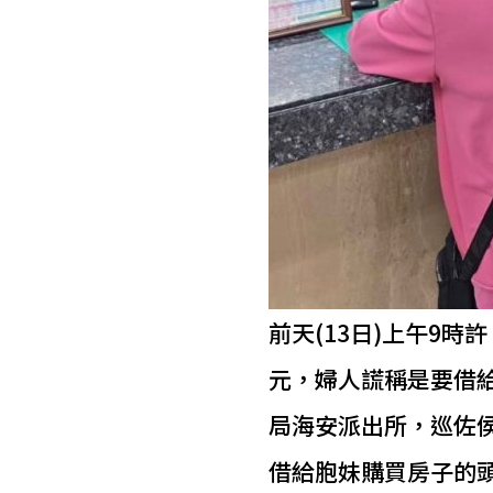
前天(13日)上午9
元，婦人謊稱是要借
局海安派出所，巡佐
借給胞妹購買房子的