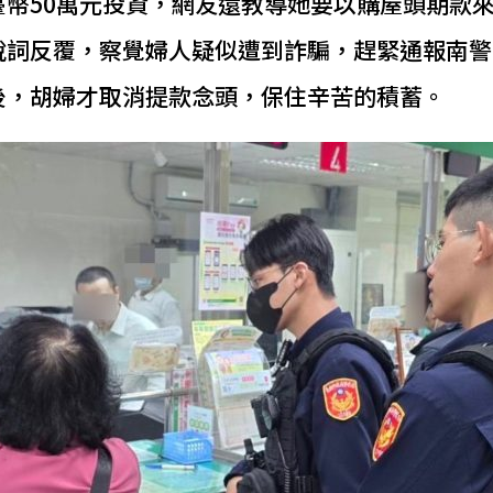
臺幣50萬元投資，網友還教導她要以購屋頭期款
說詞反覆，察覺婦人疑似遭到詐騙，趕緊通報南警
後，胡婦才取消提款念頭，保住辛苦的積蓄。