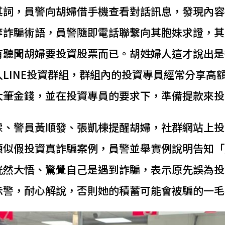
其詞，員警向胡婦借手機查看對話訊息，發現內容
等詐騙術語，員警隨即電話聯繫向其胞妹求證，其
有聽聞胡婦要投資股票而已。胡姓婦人這才說出是
LINE投資群組，群組內的投資專員經常分享高
大筆金錢，並在投資專員的要求下，準備提款來投
霖、警員黃順發、張凱棟提醒胡婦，社群網站上投
類似假投資真詐騙案例，員警並舉實例說明告知「
恍然大悟、驚覺自己是遇到詐騙，表示原先誤為投
示警，耐心解說，否則她的積蓄可能會被騙的一毛