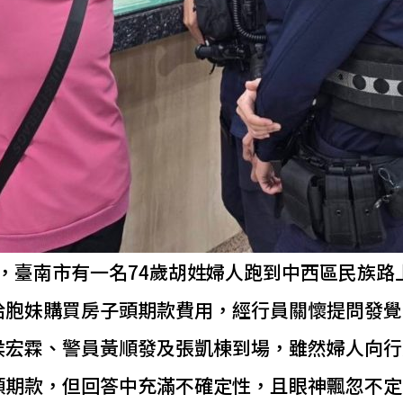
時許，臺南市有一名74歲胡姓婦人跑到中西區民族路
給胞妹購買房子頭期款費用，經行員關懷提問發覺
侯宏霖、警員黃順發及張凱棟到場，雖然婦人向行
頭期款，但回答中充滿不確定性，且眼神飄忽不定