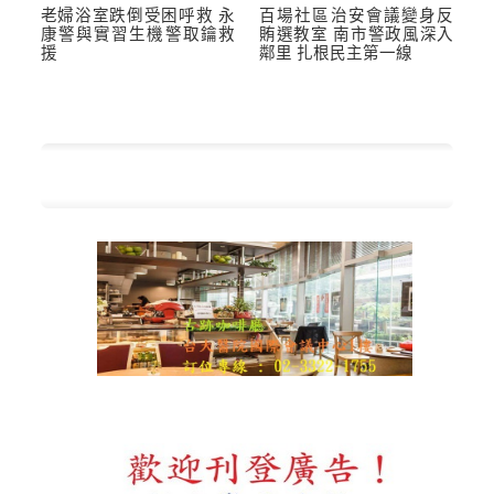
老婦浴室跌倒受困呼救 永
百場社區治安會議變身反
康警與實習生機警取鑰救
賄選教室 南市警政風深入
援
鄰里 扎根民主第一線