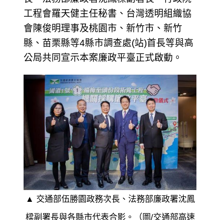
工程會羅天健主任秘書、台灣透明組織協
會陳俊明理事及桃園市、新竹市、新竹
縣、苗栗縣等4縣市調查處(站)首長等與高
公局共同宣示本案廉政平臺正式啟動。
▲ 交通部伍勝園政務次長、法務部廉政署沈鳳
樑副署長與各縣市代表合影。（圖/交通部高速