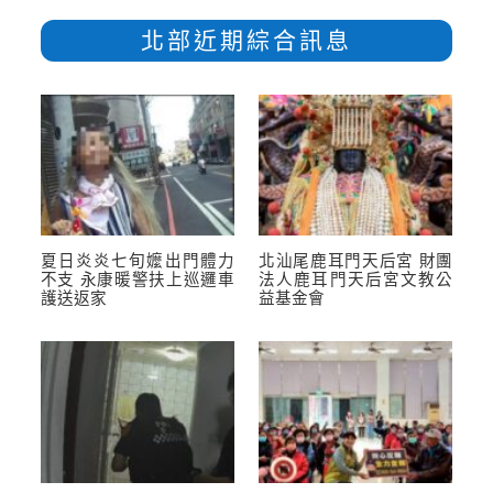
北部近期綜合訊息
夏日炎炎七旬嬤出門體力
北汕尾鹿耳門天后宮 財團
不支 永康暖警扶上巡邏車
法人鹿耳門天后宮文教公
護送返家
益基金會