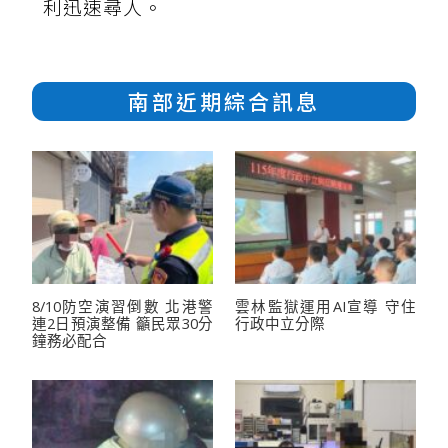
利迅速尋人。
南部近期綜合訊息
8/10防空演習倒數 北港警
雲林監獄運用AI宣導 守住
連2日預演整備 籲民眾30分
行政中立分際
鐘務必配合