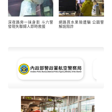
深夜路旁一抹身影 斗六警
網路買水果險遭騙 公園警
發現失聯婦人即時救援
解說阻詐