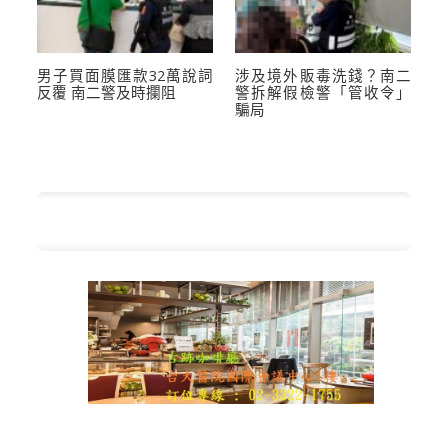
男子買面膜匯款32萬說詞
涉及境外販毒洗錢？南二
反覆 南二警及時攔阻
警拆解假檢警「管收令」
騙局