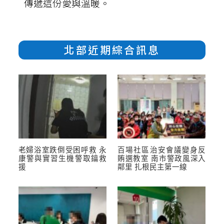
傳遞這份愛與溫暖。
北部近期綜合訊息
老婦浴室跌倒受困呼救 永
百場社區治安會議變身反
康警與實習生機警取鑰救
賄選教室 南市警政風深入
援
鄰里 扎根民主第一線