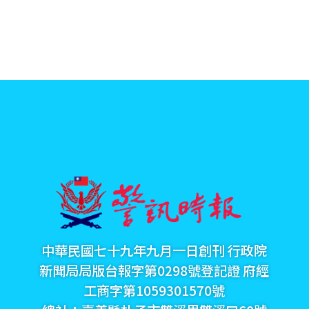
中華民國七十九年九月一日創刊 行政院
新聞局局版台報字第0298號登記證 府經
工商字第1059301570號