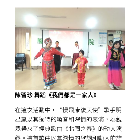
陳習珍 舞蹈《我們都是一家人》
在這次活動中，“慢飛康復天使”歌手明
星嵐以其獨特的嗓音和深情的表演，為觀
眾帶來了經典歌曲《北國之春》的動人演
繹。這首歌曲以其深情的歌詞和動人的旋