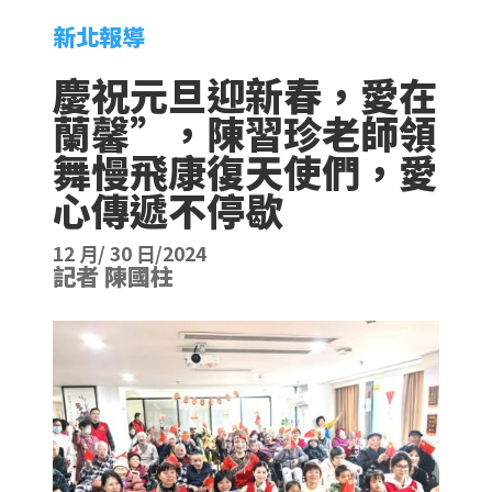
新北報導
慶祝元旦迎新春，愛在
蘭馨”，陳習珍老師領
舞慢飛康復天使們，愛
心傳遞不停歇
12 月/ 30 日/2024
記者 陳國柱