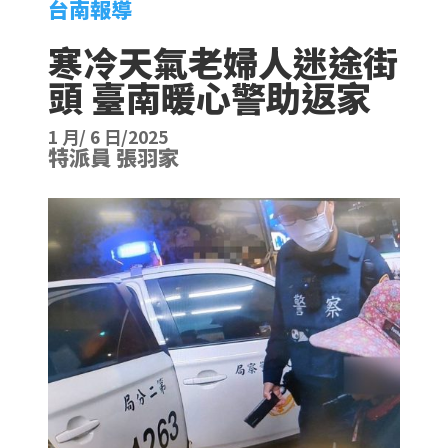
台南報導
寒冷天氣老婦人迷途街
頭 臺南暖心警助返家
1 月/ 6 日/2025
特派員 張羽家