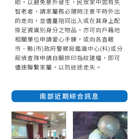
助，以避免意外發生，民眾家中如有失
智老者，請家屬務必隨時注意平時外出
的走向，並儘量陪同出入或在其身上配
掛足資識別身分之物品，亦可向戶籍地
相關單位申請愛心手鍊，或向各直轄
市、縣(市)政府警察局鑑識中心(科)或分
局偵查隊申請自願捺印指紋建檔，即可
儘速聯繫家屬，以防迷途走失。
南部近期綜合訊息