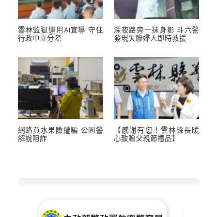
雲林監獄運用AI宣導 守住
深夜路旁一抹身影 斗六警
行政中立分際
發現失聯婦人即時救援
網路買水果險遭騙 公園警
【感謝有您！雲林縣長暖
解說阻詐
心致贈父親節禮品】