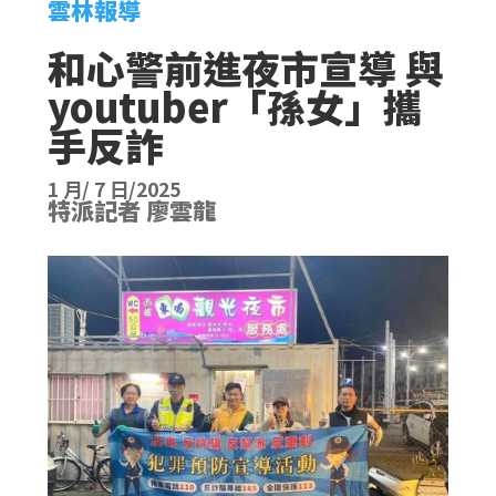
雲林報導
和心警前進夜市宣導 與
youtuber「孫女」攜
手反詐
1 月/ 7 日/2025
特派記者 廖雲龍