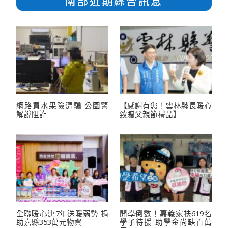
南部近期綜合訊息
網路買水果險遭騙 公園警
【感謝有您！雲林縣長暖心
解說阻詐
致贈父親節禮品】
全聯暖心連7年送暖弱勢 捐
開學倒數！嘉義家扶619名
助嘉縣353萬元物資
學子待援 助學金尚缺百萬