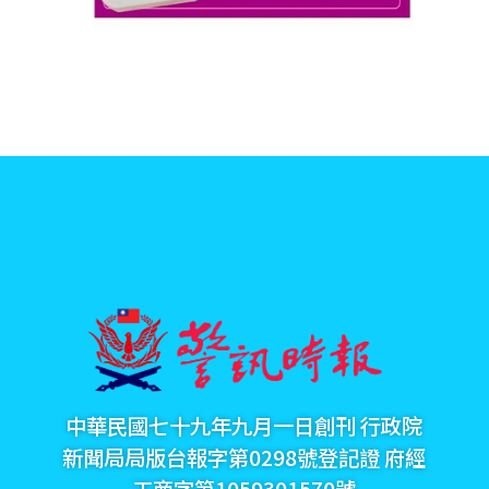
中華民國七十九年九月一日創刊 行政院
新聞局局版台報字第0298號登記證 府經
工商字第1059301570號