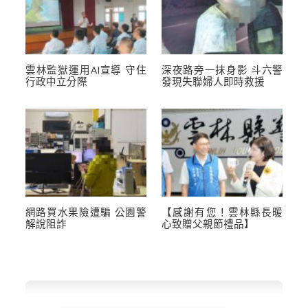
雲林監獄運用AI宣導 守住
深夜路旁一抹身影 斗六警
行政中立分際
發現失聯婦人即時救援
網路買水果險遭騙 公園警
【感謝有您！雲林縣長暖
解說阻詐
心致贈父親節禮品】