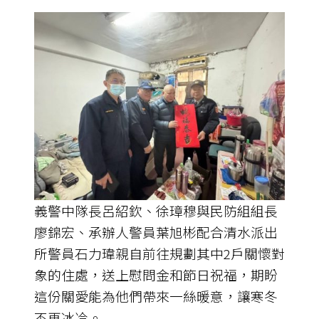
義警中隊長呂紹欽、徐璋穆與民防組組長
廖錦宏、承辦人警員葉旭彬配合清水派出
所警員石力瑋親自前往規劃其中2戶關懷對
象的住處，送上慰問金和節日祝福，期盼
這份關愛能為他們帶來一絲暖意，讓寒冬
不再冰冷。