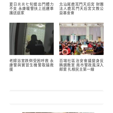
夏日炎炎七旬嬤出門體力
北汕尾鹿耳門天后宮 財團
不支 永康暖警扶上巡邏車
法人鹿耳門天后宮文教公
護送返家
益基金會
老婦浴室跌倒受困呼救 永
百場社區治安會議變身反
康警與實習生機警取鑰救
賄選教室 南市警政風深入
援
鄰里 扎根民主第一線