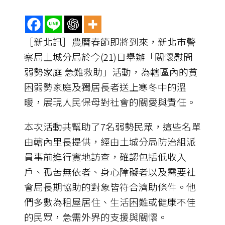
［新北訊］農曆春節即將到來，新北市警
察局土城分局於今(21)日舉辦「關懷慰問
弱勢家庭 急難救助」活動，為轄區內的貧
困弱勢家庭及獨居長者送上寒冬中的溫
暖，展現人民保母對社會的關愛與責任。
本次活動共幫助了7名弱勢民眾，這些名單
由轄內里長提供，經由土城分局防治組派
員事前進行實地訪查，確認包括低收入
戶、孤苦無依者、身心障礙者以及需要社
會局長期協助的對象皆符合濟助條件。他
們多數為租屋居住、生活困難或健康不佳
的民眾，急需外界的支援與關懷。