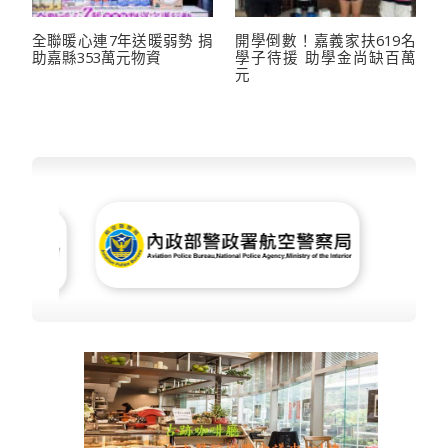
全聯暖心連7年送暖弱勢 捐
開學倒數！嘉義家扶619名
助嘉縣353萬元物資
學子待援 助學金尚缺百萬
元