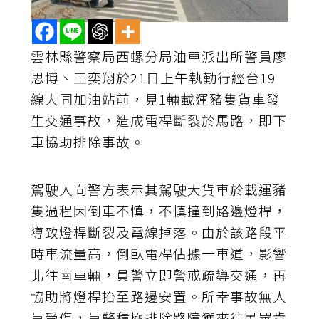
雲林縣警察局西螺分局油車派出所警員廖
思博、王奕翔於21日上午執勤行經台19
線大同加油站前，見1輛載運豬隻貨車發
生交通事故，造成電桿斷裂於馬路，即下
車協助排除事故。
駕駛人向警方表示其駕駛大貨車於載運豬
隻過程因倒車不慎，不慎撞到路邊燈桿，
導致燈桿斷裂及電線掉落。由於該路段平
時車流量高，倒臥電桿佔據一車道，影響
北往南車輛，員警立即警戒疏導交通，再
協助將燈桿抬至路邊安置。所幸事故無人
員受傷，員警積極排除路障獲來往民眾肯