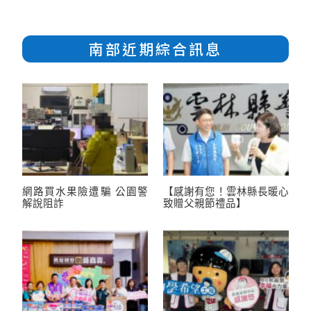
南部近期綜合訊息
網路買水果險遭騙 公園警
【感謝有您！雲林縣長暖心
解說阻詐
致贈父親節禮品】