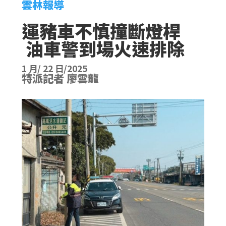
雲林報導
運豬車不慎撞斷燈桿
油車警到場火速排除
1 月/ 22 日/2025
特派記者 廖雲龍